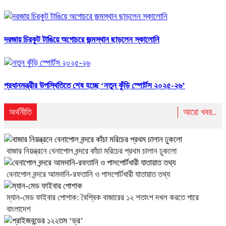
দরজায় চিরকুট টাঙিয়ে অগোচরে জন্মস্থান ছাড়লেন স্কালোনি
প্রধানমন্ত্রীর উপস্থিতিতে শেষ হচ্ছে ‘নতুন কুঁড়ি স্পোর্টস ২০২৫-২৬’
অর্থনীতি
আরো খবর..
বাজার নিয়ন্ত্রনে বেনাপোল বন্দরে কাঁচা মরিচের প্রথম চালান ঢুকলো
বেনাপোল বন্দরে আমদানি-রফতানি ও পাসপোর্টধারী যাতায়াত তথ্য
ম্যান-মেড ফাইবার পোশাক: বৈশ্বিক বাজারের ১২ শতাংশ দখল করতে পারে
বাংলাদেশ