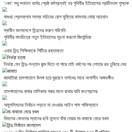
‘বেদ’ শুধু সনাতন ধর্মের শ্রেষ্ঠ ধর্মগ্রন্থই নয় পৃথিবীর ইতিহাসের প্রাচীনতম পুস্তক
মাগুরা প্রেসক্লাব সদস্য সচিবের রোগ মুক্তির কামনায় দোয়া আহবান
স্বাধীন বাংলাদেশে হিন্দুদের করুণ পরিণতি
পৃথিবীর মানচিত্রে নতুন ইতিহাসের সূচনা করলো জিলান্ডিয়া
এবার হিন্দু শিক্ষিকাকে পিটিয়ে রক্তাক্ত!
নির্ভয়া যেন হিন্দু-সন্তান জন্ম দিতে না পারে তাই ধর্ষণের পর লোহার রড ঢুকিয়ে দেয়
জামাতিরা হাসপাতালে উলঙ্গ হয়ে ঘুরছেন নার্সদের সাথে অশালীন অঙ্গভঙ্গীও
হাসপাতালের খাবার তালিকায় গরুর মাংস রাখার দাবি কংগ্রেসের
অমুসলিমদের নির্বাচন লড়তে না দেওয়ার আইন পাস পাকিস্তানে
বিমলের বোনদের স্নানের ছবি তুলতে বাঁধা দেয়ায় মা-বাবাকে মেরে যখম