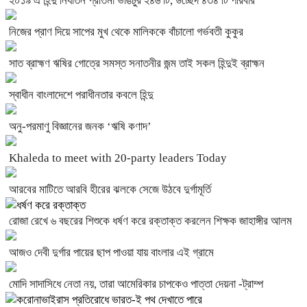
২০১৯ এ হিন্দু নির্যাতন প্রতিমা ভাঙচুর ২৪৬ টি, উচ্ছেদ ৪৩৪ টি পরিবার
নিজের প্রাণ দিয়ে সাপের মুখ থেকে মালিককে বাঁচালো গর্ভবতী কুকুর
সাত ব্রাহ্মণ ঋষির গোত্রে সমস্ত সনাতনীর জন্ম তাই সকল হিন্দুই ব্রাহ্মন
স্বাধীন বাংলাদেশে পরাধীনতার কবলে হিন্দু
অনু-পরমাণু বিজ্ঞানের জনক ‘ঋষি কণাদ’
Khaleda to meet with 20-party leaders Today
আরবের মাটিতে আরবি হীরের ঝলকে সেজে উঠবে দুর্গামূর্তি
রোজা রেখে ৬ বছরের শিশুকে ধর্ষণ করে রক্তাক্ত করলেন শিক্ষক জাহাঙ্গীর আলম
আজও দেবী দুর্গার পায়ের ছাপ পাওয়া যায় বাংলার এই গ্রামে
মোদি সাদাসিধে নেতা নয়, তারা আমেরিকার চাপকেও পাত্তা দেয়না -ট্রাম্প