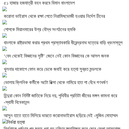
৫১ হাজার হজযাত্রী বহন করবে বিমান বাংলাদেশ
করোনা ভাইরাস থেকে রক্ষা পেতে নিরামিষভোজী হওয়ার নির্দেশ চীনের
পোপকে মিয়ানমারের উগ্র বৌদ্ধ সংগঠনের হুমকি
বাংলাকে রাষ্ট্রভাষা করার প্রথম প্রস্তাবকারি ধীরেন্দ্রনাথ দত্তের বাড়ি ধ্বংসস্তূপ
‘বেদ থেকেই বিজ্ঞানের সৃষ্টি’ জেনে নেই কোন বিজ্ঞানের কে আসল জনক
খুলনার দাকোপে ফোন করে ডেকে জবাই করে হত্যা সুব্রত মন্ডলকে
ভোলায় ক্লিনিক কর্মীকে অটো রিক্সা থেকে নামিয়ে হাত পা বেঁধে গণধর্ষণ
হিন্দুরা কোন নির্দিষ্ট জাতিকে নিয়ে নয়, পৃথিবীর প্রতিটা জীবের মঙ্গল কামনা করে
-স্বামী বিবেকানন্দ
আসুন হাতে হাতে মিলিয়ে ভারতে করোনাভাইরাস ছড়িয়ে দেই -মুজিব মোহাম্মদ
নির্ভয়াকে ধর্ষণের পর মরচে ধরা রড ঢুকিয়ে ক্ষতবিক্ষত করে মেরে ফেলা আফরোজ