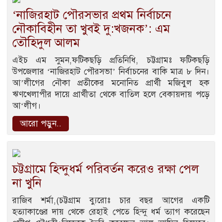
‘নাজিরহাট পৌরসভার প্রথম নির্বাচনে
নৌকাবিহীন তা খুবই দু:খজনক’: এম
তৌহিদুল আলম
এইচ এম সুমন,ফটিকছড়ি প্রতিনিধি, চট্টগ্রামঃ ফটিকছড়ি
উপজেলার ‘নাজিরহাট পৌরসভা’ নির্বাচনের বাকি মাত্র ৮ দিন।
আ’লীগের নৌকা প্রতীকের মনোনিত প্রার্থী মজিবুল হক
ঋণখেলাপীর দায়ে প্রার্থীতা থেকে বাতিল হলে বেকায়দায় পড়ে
আ‘লীগ।
আরো পড়ুন..
চট্টগ্রামে হিন্দুধর্ম পরিবর্তন করেও রক্ষা পেল
না খুনি
রাজিব শর্মা,(চট্টগ্রাম ব্যুরোঃ চার বছর আগের একটি
হত্যাকাণ্ডের দায় থেকে রেহাই পেতে হিন্দু ধর্ম ত্যাগ করেছেন