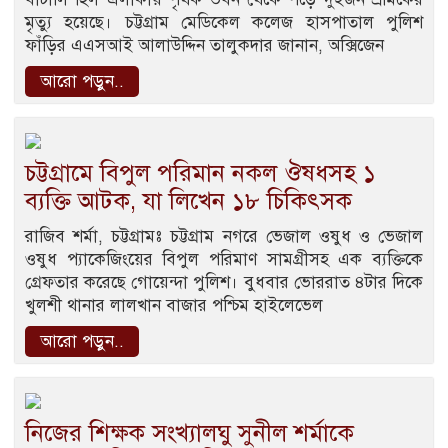
মৃত্যু হয়েছে। চট্টগ্রাম মেডিকেল কলেজ হাসপাতাল পুলিশ
ফাঁড়ির এএসআই আলাউদ্দিন তালুকদার জানান, অক্সিজেন
আরো পড়ুন..
চট্টগ্রামে বিপুল পরিমান নকল ঔষধসহ ১
ব্যক্তি আটক, যা লিখেন ১৮ চিকিৎসক
রাজিব শর্মা, চট্টগ্রামঃ চট্টগ্রাম নগরে ভেজাল ওষুধ ও ভেজাল
ওষুধ প্যাকেজিংয়ের বিপুল পরিমাণ সামগ্রীসহ এক ব্যক্তিকে
গ্রেফতার করেছে গোয়েন্দা পুলিশ। বুধবার ভোররাত ৪টার দিকে
খুলশী থানার লালখান বাজার পশ্চিম হাইলেভেল
আরো পড়ুন..
নিজের শিক্ষক সংখ্যালঘু সুনীল শর্মাকে