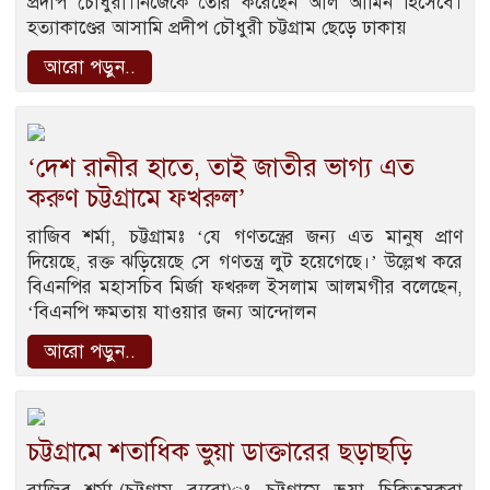
প্রদীপ চৌধুরী।নিজেকে তৈরি করেছেন আল আমিন হিসেবে।
হত্যাকাণ্ডের আসামি প্রদীপ চৌধুরী চট্টগ্রাম ছেড়ে ঢাকায়
আরো পড়ুন..
‘দেশ রানীর হাতে, তাই জাতীর ভাগ্য এত
করুণ চট্টগ্রামে ফখরুল’
রাজিব শর্মা, চট্টগ্রামঃ ‘যে গণতন্ত্রের জন্য এত মানুষ প্রাণ
দিয়েছে, রক্ত ঝড়িয়েছে সে গণতন্ত্র লুট হয়েগেছে।’ উল্লেখ করে
বিএনপির মহাসচিব মির্জা ফখরুল ইসলাম আলমগীর বলেছেন,
‘বিএনপি ক্ষমতায় যাওয়ার জন্য আন্দোলন
আরো পড়ুন..
চট্টগ্রামে শতাধিক ভুয়া ডাক্তারের ছড়াছড়ি