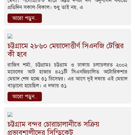
মেলা। পলোগ্রাউন্ড মাঠে অন্তত দশটা দল অনুশীলন করতো
প্রতিদিন সকাল-বিকাল। শুধু তাই নয়, এ
আরো পড়ুন..
চট্টগ্রামে ২৮৬০ মেয়াদোত্তীর্ণ সিএনজি টেক্সির
কী হবে
রাজিব শর্মা, চট্টগ্রামঃ চট্টগ্রাম ও ঢাকায় চলাচলরত ২০০২
মডেলের আট হাজার ৪২১টি সিএনজিচালিত অটোরিকশার
মেয়াদ শেষ হচ্ছে ৩১ ডিসেম্বর। এর আগে দুই দফায় এই মেয়াদ
বাড়ানো হয়েছিল। এ দফায় ৩১
আরো পড়ুন..
চট্টগ্রাম বন্দর চোরাচালানীতে সক্রিয়
প্রভাবশালীদের সিন্ডিকেট