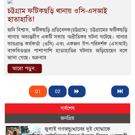
চট্টগ্রাম ফটিকছড়ি থানায় ওসি-এসআই
হাতাহাতি!
জনি বিশ্বাস, ফটিকছড়ি প্রতিবেদক(চট্টগ্রাম): চট্টগ্রামের ফটিকছড়ি
থানায় অভ্যন্তরীণ একটি সভায় অপ্রীতিকর ঘটনা ঘটেছে। থানার
ভারপ্রাপ্ত কর্মকর্তা (ওসি) এবং একজন উপ-পরিদর্শক (এসআই)
বাকবিতণ্ডার পাশাপাশি হাতাহাতির ঘটনায় জড়িয়েছেন বলে
জানা গেছে। শুক্রবার
আরো পড়ুন..
01
02
সর্বশেষ
জনপ্রিয়
জুলাই গণঅভ্যুত্থানের দুই যোদ্ধাকে