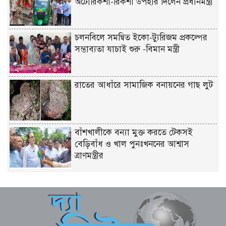
অটোরিকশা-রিকশা উপহার দিলেন প্রধানমন্ত্রী
চলনবিলে সমন্বিত ইকো-ট্যুরিজম প্রকল্পের
সম্ভাব্যতা যাচাই শুরু -বিমান মন্ত্রী
রাতের আধাঁরে সামাজিক বনায়নের গাছ লুট
বাঁশখালীকে বন্যা মুক্ত করতে টেকসই
বেড়িবাঁধ ও খাল পুনঃখননের আশ্বাস
ত্রাণমন্ত্রীর
চিকিৎসকদের পেশাদারিত্বে রাজনীতি যেন
প্রভাব না ফেলে: প্রধানমন্ত্রী