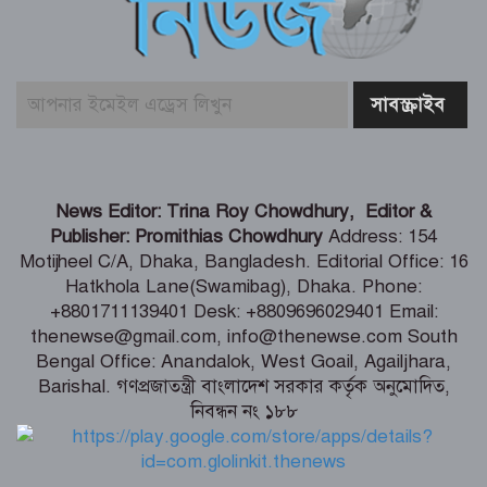
ফের গ্রেফতার তনু হত্যায় সাবেক সেনাসদস্য
হাফিজুর রহমান
বাজার সিন্ডিকেট ও মজুতদারি করলেই
কঠোর ব্যবস্থা – আইনমন্ত্রী
গণঅভ্যুত্থানের সঙ্গে প্রথম বেইমানি করেছেন
News Editor: Trina Roy Chowdhury, Editor &
জামায়াত আমির – রাশেদ খান
Publisher: Promithias Chowdhury
Address: 154
Motijheel C/A, Dhaka, Bangladesh. Editorial Office: 16
Hatkhola Lane(Swamibag), Dhaka. Phone:
সাড়ে ৬ বছরে মোটরসাইকেল দুর্ঘটনায় নিহত
+8801711139401 Desk: +8809696029401 Email:
১৫ হাজার ৭১২ জন
thenewse@gmail.com, info@thenewse.com South
Bengal Office: Anandalok, West Goail, Agailjhara,
Barishal. গণপ্রজাতন্ত্রী বাংলাদেশ সরকার কর্তৃক অনুমোদিত,
নিবন্ধন নং ১৮৮
বেনাপোল পৌরসভায় যুবদল নেতা ইমদাদুল
হক ইমদাদের গণসংযোগ ও মতবিনিময়