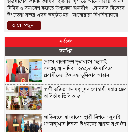
ছাত্রলীগের কমিটি ঘোষণা হওয়ার খুশীতে আনোয়ারায় আনন্দ
মিছিল ও সমাবেশ করেছে উপজেলা ছাত্রলীগ। সোমবার বিকেলে
উপজেলা সদরে এসব অনুষ্ঠিত হয়। আনোয়ারা বিশ্ববিদ্যালয়ে
আরো পড়ুন..
সর্বশেষ
জনপ্রিয়
রোমে বাংলাদেশ দূতাবাসে ‘জুলাই
গণঅভ্যুত্থান দিবস ২০২৬’ উদযাপিত:
প্রবাসীদের ঐক্যবদ্ধ ভূমিকার আহ্বান
স্বামী ভক্তিপ্রসাদ মধুসূদন গোস্বামী মহারাজের
আবির্ভাব তিথি আজ
জাতিসংঘে বাংলাদেশ স্থায়ী মিশনে ‘জুলাই
গণঅভ্যুত্থান দিবস’ উপলক্ষ্যে স্মারক সংবর্ধনা