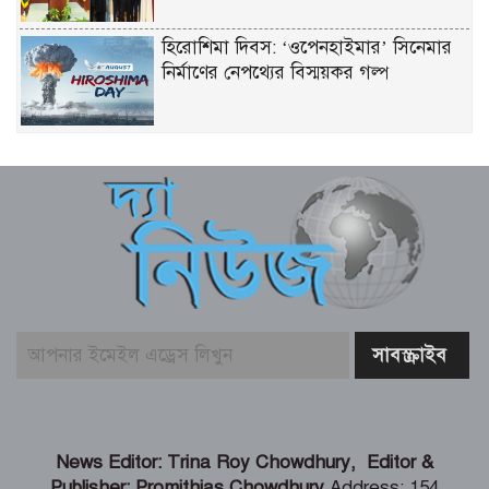
হিরোশিমা দিবস: ‘ওপেনহাইমার’ সিনেমার
নির্মাণের নেপথ্যের বিস্ময়কর গল্প
জুলাই গণঅভ্যুত্থান দিবস উপলক্ষে
জাতিসংঘে বাংলাদেশ স্থায়ী মিশনের স্মারক
সংবর্ধনা
আজ বৃহস্পতিবার (৬ আগস্ট) রাশিফল ও
গ্রহদোষ প্রতিকারের উপায়
আজ ২০ শ্রাবণ বৃহস্পতিবার (৬ আগস্ট)
পঞ্জিকা ও ইতিহাসের এইদিনে
শেখ হাসিনার দিল্লিতে সংবাদ সম্মেলন নিয়ে
News Editor: Trina Roy Chowdhury, Editor &
পররাষ্ট্র মন্ত্রণালয়ের কড়া প্রতিক্রিয়া
Publisher: Promithias Chowdhury
Address: 154