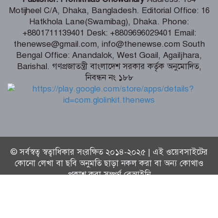
Motijheel C/A, Dhaka, Bangladesh. Editorial Office: 16
Hatkhola Lane(Swamibag), Dhaka. Phone:
বুড়িগঙ্গায় তরল বর্জ্য নির্গমনস্থল থেকে নমুনা
+8801711139401 Desk: +8809696029401 Email:
সংগ্রহ
thenewse@gmail.com, info@thenewse.com South
Bengal Office: Anandalok, West Goail, Agailjhara,
Barishal. গণপ্রজাতন্ত্রী বাংলাদেশ সরকার কর্তৃক অনুমোদিত,
নিবন্ধন নং ১৮৮
ভোলায় ৫ম শ্রেণির ছাত্রীকে সংঘবদ্ধ ধর্ষণ-
ভিডিও ধারণ, তিন কিশোর গ্রেপ্তার
© সর্বস্বত্ব স্বত্বাধিকার সংরক্ষিত ২০১৪-২০২৫ | এই ওয়েবসাইটের
কোনো লেখা বা ছবি অনুমতি ছাড়া নকল করা বা অন্য কোথাও
প্রকাশ করা সম্পূর্ণ বেআইনি
Technical Supported By:
Thenews Team