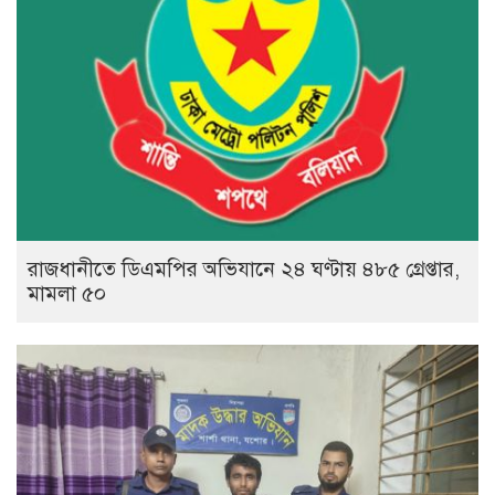
রাজধানীতে ডিএমপির অভিযানে ২৪ ঘণ্টায় ৪৮৫ গ্রেপ্তার,
মামলা ৫০