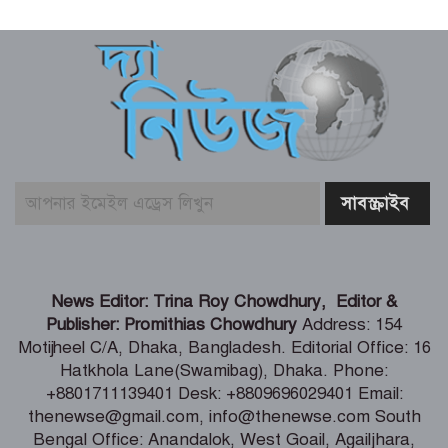
দেশের বাজারে স্বর্ণের দামে বড় লাফ,ভরিতে
৪,৩৭৪ টাকা
রাজধানীতে ডিএমপির অভিযানে ২৪ ঘণ্টায়
৪৮৫ গ্রেপ্তার, মামলা ৫০
পুলিশের অভিযানে ইয়াবা ট্যাবলেটসহ মাদক
কারবারি আটক
রাজধানীতে নৌকা বাইচ, ৩৫ বছর পর
News Editor: Trina Roy Chowdhury, Editor &
জমজমাট ফাইনাল
Publisher: Promithias Chowdhury
Address: 154
Motijheel C/A, Dhaka, Bangladesh. Editorial Office: 16
Hatkhola Lane(Swamibag), Dhaka. Phone:
যুক্তরাষ্ট্রের সঙ্গে চুক্তি চায় ইরান: ট্রাম্প
+8801711139401 Desk: +8809696029401 Email:
thenewse@gmail.com, info@thenewse.com South
Bengal Office: Anandalok, West Goail, Agailjhara,