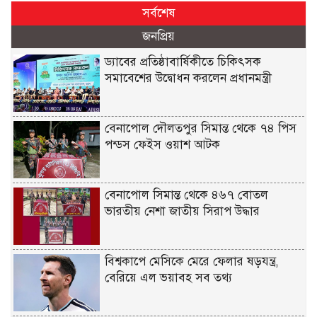
সর্বশেষ
জনপ্রিয়
ড্যাবের প্রতিষ্ঠাবার্ষিকীতে চিকিৎসক
সমাবেশের উদ্বোধন করলেন প্রধানমন্ত্রী
বেনাপোল দৌলতপুর সিমান্ত থেকে ৭৪ পিস
পন্ডস ফেইস ওয়াশ আটক
বেনাপোল সিমান্ত থেকে ৪৬৭ বোতল
ভারতীয় নেশা জাতীয় সিরাপ উদ্ধার
বিশ্বকাপে মেসিকে মেরে ফেলার ষড়যন্ত্র,
বেরিয়ে এল ভয়াবহ সব তথ্য