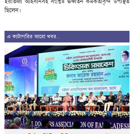
ইরতিজা আহসানসহ সংশ্লিষ্ট ঊর্ধ্বতন কর্মকর্তাবৃন্দ উপস্থিত
ছিলেন।
এ ক্যটাগরির আরো খবর..