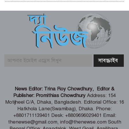
চিকিৎসকদের পেশাদারিত্বে রাজনীতি যেন
প্রভাব না ফেলে: প্রধানমন্ত্রী
ফের গ্রেফতার তনু হত্যায় সাবেক সেনাসদস্য
হাফিজুর রহমান
বাজার সিন্ডিকেট ও মজুতদারি করলেই
কঠোর ব্যবস্থা – আইনমন্ত্রী
গণঅভ্যুত্থানের সঙ্গে প্রথম বেইমানি করেছেন
News Editor: Trina Roy Chowdhury, Editor &
জামায়াত আমির – রাশেদ খান
Publisher: Promithias Chowdhury
Address: 154
Motijheel C/A, Dhaka, Bangladesh. Editorial Office: 16
Hatkhola Lane(Swamibag), Dhaka. Phone:
সাড়ে ৬ বছরে মোটরসাইকেল দুর্ঘটনায় নিহত
+8801711139401 Desk: +8809696029401 Email:
১৫ হাজার ৭১২ জন
thenewse@gmail.com, info@thenewse.com South
Bengal Office: Anandalok, West Goail, Agailjhara,