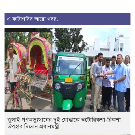
এ ক্যটাগরির আরো খবর..
জুলাই গণঅভ্যুত্থানের দুই যোদ্ধাকে অটোরিকশা-রিকশা
উপহার দিলেন প্রধানমন্ত্রী