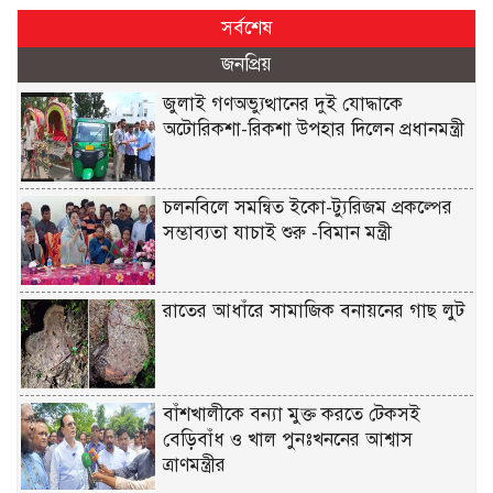
সর্বশেষ
জনপ্রিয়
জুলাই গণঅভ্যুত্থানের দুই যোদ্ধাকে
অটোরিকশা-রিকশা উপহার দিলেন প্রধানমন্ত্রী
চলনবিলে সমন্বিত ইকো-ট্যুরিজম প্রকল্পের
সম্ভাব্যতা যাচাই শুরু -বিমান মন্ত্রী
রাতের আধাঁরে সামাজিক বনায়নের গাছ লুট
বাঁশখালীকে বন্যা মুক্ত করতে টেকসই
বেড়িবাঁধ ও খাল পুনঃখননের আশ্বাস
ত্রাণমন্ত্রীর