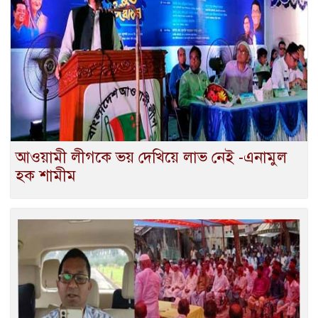
আওয়ামী লীগকে ভয় দেখিয়ে লাভ নেই -এনামুল
হক শামীম