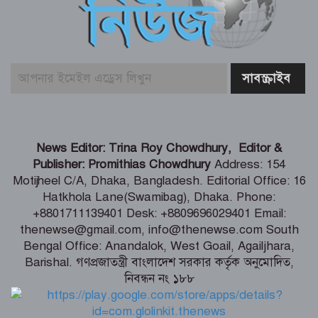
বোরকাপরা নারীর ইশারায় থামে বাস, ২০
মিনিটে ৫৭ লাখ টাকা লুট
লালবাগ কেল্লা পরিদর্শন করলেন মার্কিন নৌ
কমান্ডার
বিতর্কিত সেই পরিকল্পনার জন্য ক্ষমা
News Editor: Trina Roy Chowdhury, Editor &
চাইলেন ফিফা সভাপতি
Publisher: Promithias Chowdhury
Address: 154
Motijheel C/A, Dhaka, Bangladesh. Editorial Office: 16
Hatkhola Lane(Swamibag), Dhaka. Phone:
দেশের সব নাগরিকের মানসম্মত স্বাস্থ্যসেবা
+8801711139401 Desk: +8809696029401 Email:
নিশ্চিতে কাজ করছে সরকার : স্বাস্থ্য প্রতিমন্ত্রী
thenewse@gmail.com, info@thenewse.com South
Bengal Office: Anandalok, West Goail, Agailjhara,
Barishal. গণপ্রজাতন্ত্রী বাংলাদেশ সরকার কর্তৃক অনুমোদিত,
জেরুজালেম ইস্যুতে ঐক্যবদ্ধ হতে জর্ডানে
নিবন্ধন নং ১৮৮
মুসলিম দেশগুলোর বৈঠক