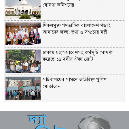
ঘোষণা কমিশনের
শিকলমুক্ত গণতান্ত্রিক বাংলাদেশ গড়াই
আমাদের লক্ষ্য: তথ্য ও সম্প্রচার মন্ত্রী
ঢাকায় মহাসমাবেশসহ কর্মসূচি ঘোষণা
করেছে ১১ দলীয় ঐক্য জোট
সচিবালয়ের সামনে অতিরিক্ত পুলিশ
মোতায়েন
সূর্যের পৃষ্ঠে লুকিয়ে ছিল যে রহস্য