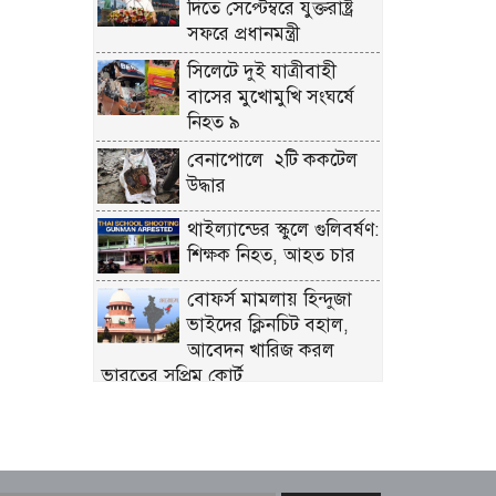
দিতে সেপ্টেম্বরে যুক্তরাষ্ট্র
সফরে প্রধানমন্ত্রী
সিলেটে দুই যাত্রীবাহী
বাসের মুখোমুখি সংঘর্ষে
নিহত ৯
বেনাপোলে ২টি ককটেল
উদ্ধার
থাইল্যান্ডের স্কুলে গুলিবর্ষণ:
শিক্ষক নিহত, আহত চার
বোফর্স মামলায় হিন্দুজা
ভাইদের ক্লিনচিট বহাল,
আবেদন খারিজ করল
ভারতের সুপ্রিম কোর্ট
দিল্লি-বারাণসী বুলেট ট্রেন,
সর্ব্বোচ্চ গতি ঘন্টায় ৩২০
কিমি