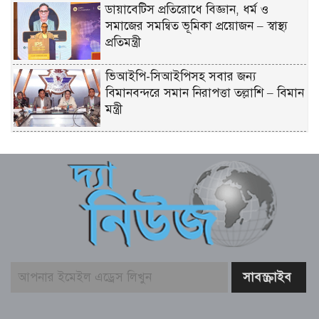
ডায়াবেটিস প্রতিরোধে বিজ্ঞান, ধর্ম ও
সমাজের সমন্বিত ভূমিকা প্রয়োজন – স্বাস্থ্য
প্রতিমন্ত্রী
ভিআইপি-সিআইপিসহ সবার জন্য
বিমানবন্দরে সমান নিরাপত্তা তল্লাশি – বিমান
মন্ত্রী
প্রধানমন্ত্রীর সঙ্গে দেখা করে স্বপ্নপূরণ অনুশ্রীর,
মিলল হারমোনিয়াম উপহার
‘ফ্যামিলি কার্ড’ কর্মসূচির উদ্বোধন আগামী
১৬ আগস্ট – সমাজকল্যাণ মন্ত্রী
বাবার কবরে শ্রদ্ধা জানালেন জুবাইদা রহমান