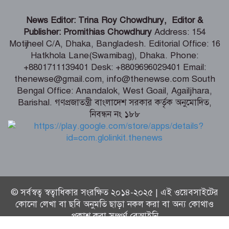
এসএসসি ও সমমানের পরীক্ষার ফল প্রকাশ
News Editor: Trina Roy Chowdhury, Editor &
আগামী ১০ আগস্ট
Publisher: Promithias Chowdhury
Address: 154
Motijheel C/A, Dhaka, Bangladesh. Editorial Office: 16
Hatkhola Lane(Swamibag), Dhaka. Phone:
আগামী ২০২৭ শিক্ষাবর্ষে শুধু প্রথম শ্রেণিতে
+8801711139401 Desk: +8809696029401 Email:
লটারির মাধ্যমে ভর্তির কার্যক্রম পরিচালনা
thenewse@gmail.com, info@thenewse.com South
হবে
Bengal Office: Anandalok, West Goail, Agailjhara,
Barishal. গণপ্রজাতন্ত্রী বাংলাদেশ সরকার কর্তৃক অনুমোদিত,
নিবন্ধন নং ১৮৮
টেলিটকের ৩৬ জুলাই অফারে তরুণদের
ব্যাপক সাড়া
© সর্বস্বত্ব স্বত্বাধিকার সংরক্ষিত ২০১৪-২০২৫ | এই ওয়েবসাইটের
কোনো লেখা বা ছবি অনুমতি ছাড়া নকল করা বা অন্য কোথাও
প্রকাশ করা সম্পূর্ণ বেআইনি