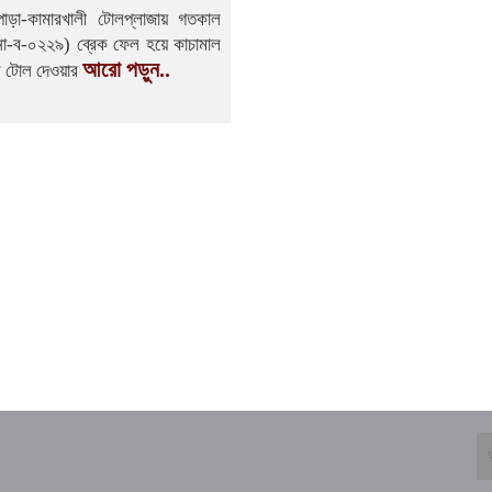
পাড়া-কামারখালী টোলপ্লাজায় গতকাল
লনা-ব-০২২৯) ব্রেক ফেল হয়ে কাচামাল
আরো পড়ুন..
ে টোল দেওয়ার