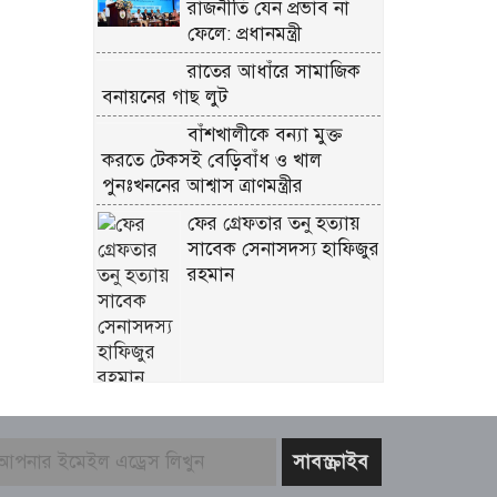
রাজনীতি যেন প্রভাব না
ফেলে: প্রধানমন্ত্রী
রাতের আধাঁরে সামাজিক
বনায়নের গাছ লুট
বাঁশখালীকে বন্যা মুক্ত
করতে টেকসই বেড়িবাঁধ ও খাল
পুনঃখননের আশ্বাস ত্রাণমন্ত্রীর
ফের গ্রেফতার তনু হত্যায়
সাবেক সেনাসদস্য হাফিজুর
রহমান
বাজার সিন্ডিকেট ও
মজুতদারি করলেই কঠোর
ব্যবস্থা – আইনমন্ত্রী