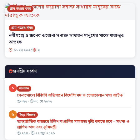
গ্রাম গঞ্জের খবর
গ্রাম গঞ্জের খবর
নবীগঞ্জে ৫ জনের করোনা সনাক্ত সাধারন মানুষের মাঝে মারাত্মক
আতংক
০১ মে ২০২০
২
জনপ্রিয় সংবাদ
১
অপরাধ
বেনাপোলে বিজিবি অভিযানে বিদেশি মদ ও চোরাচালান পণ্য আটক
৩৮৬ ·
৩০ মে ২০২৬
২
Top News
আন্তর্জাতিক বাজারে ইলিশ রপ্তানির সক্ষমতা বৃদ্ধি করতে হবে – মৎস্য ও
প্রাণিসম্পদ এবং কৃষিমন্ত্রী
২৫৪ ·
২২ জুন ২০২৬