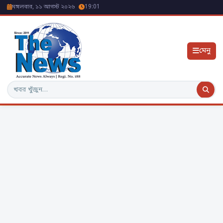
মঙ্গলবার, ১১ আগস্ট ২০২৬
19:01
মেনু
অনুসন্ধান