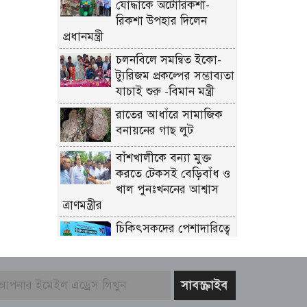
যোদ্ধাকে অটোরিকশা-
রিকশা উপহার দিলেন
প্রধানমন্ত্রী
চলনবিলে সমন্বিত ইকো-
ট্যুরিজম প্রকল্পের সম্ভাব্যতা
যাচাই শুরু -বিমান মন্ত্রী
রাতের আধাঁরে সামাজিক
বনায়নের গাছ লুট
বাঁশখালীকে বন্যা মুক্ত
করতে টেকসই বেড়িবাঁধ ও
খাল পুনঃখননের আশ্বাস
ত্রাণমন্ত্রীর
চিকিৎসকদের পেশাদারিত্বে
রাজনীতি যেন প্রভাব না
ফেলে: প্রধানমন্ত্রী
ফের গ্রেফতার তনু হত্যায়
সাবেক সেনাসদস্য হাফিজুর