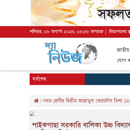
শনিবার, ০৮ অগাস্ট ২০২৬, ০৬:৫৮ অপরাহ্ন
বিজ্ঞাপনের ম
জাতীয়
যোগ ব্
সর্বশেষ
/
নবম শ্রেণীর দ্বিতীয় জান্নাতুল ফেরদৌস তিশা (২
পাইকগাছা সরকারি বালিকা উচ্চ বিদ্যাল