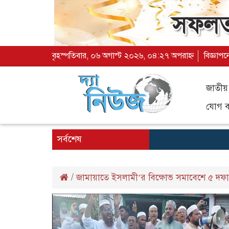
বৃহস্পতিবার, ০৬ অগাস্ট ২০২৬, ০৪:২৭ অপরাহ্ন
বিজ্ঞাপন
জাতীয়
যোগ ব্
সর্বশেষ
/
জামায়াতে ইসলামী’র বিক্ষোভ সমাবেশে ৫ দফা দা