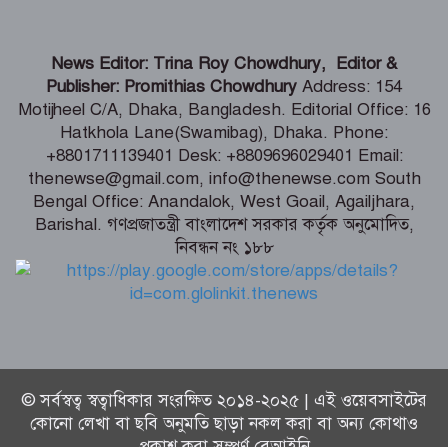
গণঅভ্যুত্থানের সঙ্গে প্রথম বেইমানি করেছেন
News Editor: Trina Roy Chowdhury, Editor &
জামায়াত আমির – রাশেদ খান
Publisher: Promithias Chowdhury
Address: 154
Motijheel C/A, Dhaka, Bangladesh. Editorial Office: 16
Hatkhola Lane(Swamibag), Dhaka. Phone:
সাড়ে ৬ বছরে মোটরসাইকেল দুর্ঘটনায় নিহত
+8801711139401 Desk: +8809696029401 Email:
১৫ হাজার ৭১২ জন
thenewse@gmail.com, info@thenewse.com South
Bengal Office: Anandalok, West Goail, Agailjhara,
Barishal. গণপ্রজাতন্ত্রী বাংলাদেশ সরকার কর্তৃক অনুমোদিত,
নিবন্ধন নং ১৮৮
বেনাপোল পৌরসভায় যুবদল নেতা ইমদাদুল
হক ইমদাদের গণসংযোগ ও মতবিনিময়
© সর্বস্বত্ব স্বত্বাধিকার সংরক্ষিত ২০১৪-২০২৫ | এই ওয়েবসাইটের
কোনো লেখা বা ছবি অনুমতি ছাড়া নকল করা বা অন্য কোথাও
প্রকাশ করা সম্পূর্ণ বেআইনি