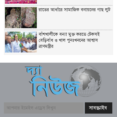
রাতের আধাঁরে সামাজিক বনায়নের গাছ লুট
বাঁশখালীকে বন্যা মুক্ত করতে টেকসই
বেড়িবাঁধ ও খাল পুনঃখননের আশ্বাস
ত্রাণমন্ত্রীর
চিকিৎসকদের পেশাদারিত্বে রাজনীতি যেন
প্রভাব না ফেলে: প্রধানমন্ত্রী
ফের গ্রেফতার তনু হত্যায় সাবেক সেনাসদস্য
হাফিজুর রহমান
বাজার সিন্ডিকেট ও মজুতদারি করলেই
কঠোর ব্যবস্থা – আইনমন্ত্রী