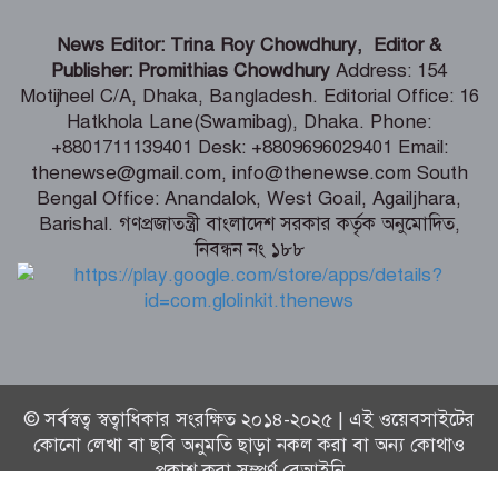
ইতালি যাওয়ার পথে লিবিয়ায় বন্দি যুবক,
দেড় বছর ধরে নেই খোঁজ!
News Editor: Trina Roy Chowdhury, Editor &
Publisher: Promithias Chowdhury
Address: 154
Motijheel C/A, Dhaka, Bangladesh. Editorial Office: 16
ডেপুটি স্পিকারের নামে জাল ডিও পত্র তৈরি,
Hatkhola Lane(Swamibag), Dhaka. Phone:
এসি ল্যান্ডের বিরুদ্ধে মামলা
+8801711139401 Desk: +8809696029401 Email:
thenewse@gmail.com, info@thenewse.com South
Bengal Office: Anandalok, West Goail, Agailjhara,
কক্সবাজারে হবে আঞ্চলিক রাসায়নিক
Barishal. গণপ্রজাতন্ত্রী বাংলাদেশ সরকার কর্তৃক অনুমোদিত,
পরীক্ষাগার, কমবে মাদক মামলার জট –
নিবন্ধন নং ১৮৮
স্বরাষ্ট্রমন্ত্রী
© সর্বস্বত্ব স্বত্বাধিকার সংরক্ষিত ২০১৪-২০২৫ | এই ওয়েবসাইটের
কোনো লেখা বা ছবি অনুমতি ছাড়া নকল করা বা অন্য কোথাও
প্রকাশ করা সম্পূর্ণ বেআইনি