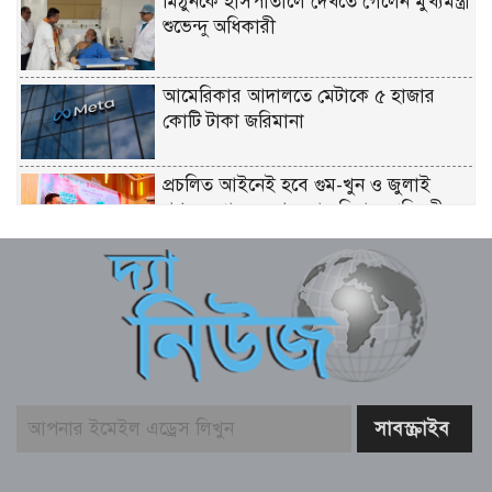
মিঠুনকে হাসপাতালে দেখতে গেলেন মুখ্যমন্ত্রী
শুভেন্দু অধিকারী
আমেরিকার আদালতে মেটাকে ৫ হাজার
কোটি টাকা জরিমানা
প্রচলিত আইনেই হবে গুম-খুন ও জুলাই
গণঅভ্যুত্থানের নৃশংসতার বিচার: প্রতিমন্ত্রী
মীর হেলাল
সাংবাদিকতা পেশার অস্তিত্ব রক্ষায় গণমাধ্যম
কমিশন গঠনের দাবী
সুপ্রিম কোর্টে ২৬৫ আইন কর্মকর্তা নিয়োগ:
সংখ্যালঘু না থাকায় প্রতিক্রিয়া