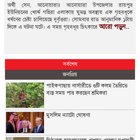
অর্থী সেন, আনোয়ারাঃ আনোয়ারা উপজেলার রায়পুর
ইউনিয়নের খোর্দ্দ গহিরা এলাকায় ঘুমন্ত অবস্থায় এক গৃহবধূকে
ধর্ষণের চেষ্টা চালিয়েছে দুর্বৃত্তরা। সোমবার রাত আনুমানিক ১টায়
আরো পড়ুন..
দিকে এ ঘটনা ঘটে। এ সময় গৃহবধূর চিৎকারে
সর্বশেষ
জনপ্রিয়
পাইকগাছায় নার্সারীতে গুটি কলম তৈরিতে
ব্যস্ত সময় পার করছেন শ্রমিকরা
মুসলিম ন্যাটো ঘোষণা