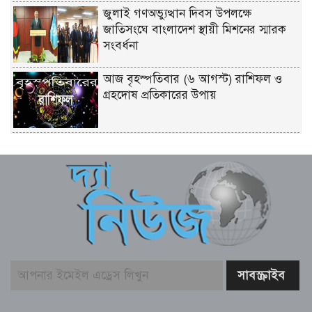
জুলাই গণঅভ্যুত্থান দিবস উপলক্ষে
জাতিসংঘে বাংলাদেশ স্থায়ী মিশনের স্মারক
সংবর্ধনা
আজ বৃহস্পতিবার (৬ আগস্ট) রাশিফল ও
গ্রহদোষ প্রতিকারের উপায়
আজ ২০ শ্রাবণ বৃহস্পতিবার (৬ আগস্ট)
পঞ্জিকা ও ইতিহাসের এইদিনে
শেখ হাসিনার দিল্লিতে সংবাদ সম্মেলন নিয়ে
পররাষ্ট্র মন্ত্রণালয়ের কড়া প্রতিক্রিয়া
বুড়িগঙ্গায় তরল বর্জ্য নির্গমনস্থল থেকে নমুনা
সংগ্রহ