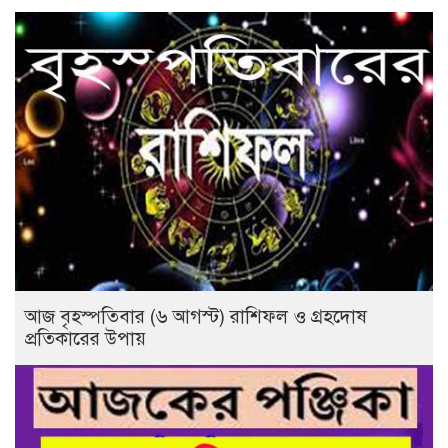
আজ বৃহস্পতিবার (৬ আগস্ট) রাশিফল ও গ্রহদোষ
প্রতিকারের উপায়