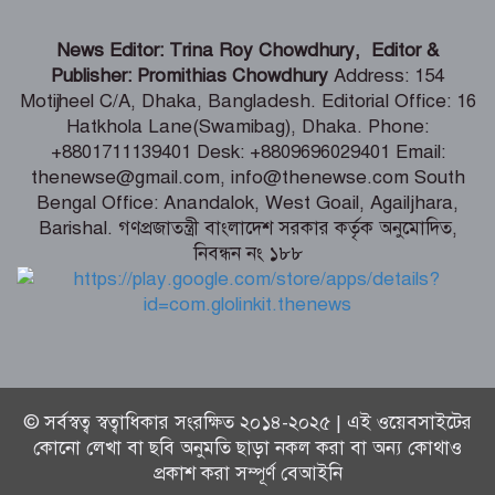
ভোলায় ৫ম শ্রেণির ছাত্রীকে সংঘবদ্ধ ধর্ষণ-
News Editor: Trina Roy Chowdhury, Editor &
ভিডিও ধারণ, তিন কিশোর গ্রেপ্তার
Publisher: Promithias Chowdhury
Address: 154
Motijheel C/A, Dhaka, Bangladesh. Editorial Office: 16
Hatkhola Lane(Swamibag), Dhaka. Phone:
টানা ৫ দিন অনশনের পর বিয়ে, তিন মাস পর
+8801711139401 Desk: +8809696029401 Email:
মিলল মোনিয়ার ঝুলন্ত লাশ
thenewse@gmail.com, info@thenewse.com South
Bengal Office: Anandalok, West Goail, Agailjhara,
Barishal. গণপ্রজাতন্ত্রী বাংলাদেশ সরকার কর্তৃক অনুমোদিত,
নিবন্ধন নং ১৮৮
শ্যামনগরে ৫ আগস্ট জুলাই গণঅভ্যুত্থান
দিবস উপলক্ষে সমাবেশ ও গণমিছিল
© সর্বস্বত্ব স্বত্বাধিকার সংরক্ষিত ২০১৪-২০২৫ | এই ওয়েবসাইটের
কোনো লেখা বা ছবি অনুমতি ছাড়া নকল করা বা অন্য কোথাও
প্রকাশ করা সম্পূর্ণ বেআইনি