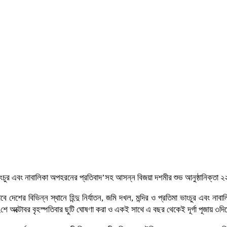
মা ভাংচুর এবং নাবালিকা অপহরনের প্রতিবাদ’সহ আসন্ন বিজয়া দশমীর শুভ আনুষ্ঠানিক্তা ২
বে দেশের বিভিন্ন স্থানে হিন্দু নির্যাতন, জমি দখল, মন্দির ও প্রতিমা ভাংচুর এবং 
২২শে অক্টোবর বৃহস্পতিবার ছুটি ঘোষণা করা ও একই সাথে এ বছর থেকেই দূর্গা পূজায় ৩দি