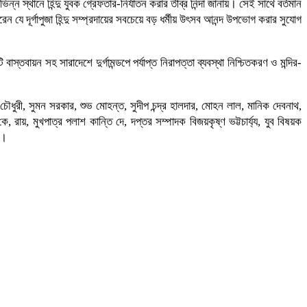
্ন স্থানে হিন্দু যুবক গ্রেফতার-নির্যাতন করার তীব্র নিন্দা জানায়। সেই সাথে বর্তমান
ে দূর্গাপুজা হিন্দু সম্প্রদায়ের সবচেয়ে বড় ধর্মীয় উৎসব আনন্দ উপভোগ করার সুযোগ
্তবায়ন সহ সারাদেশে দুর্গামন্ডপে পর্যাপ্ত নিরাপত্তা ব্যবস্থা নিশ্চিতকরণ ও মন্দির-
চৌধুরী, সুমন সরকার, শুভ মোহন্ত, সুদীপ চন্দ্র হালদার, মোহন লাল, মানিক দেবনাথ,
 রায়, মুখপাত্র পলাশ কান্তি দে, দপ্তর সম্পাদক বিজয়কৃষ্ণ ভট্টচার্য্য, যুব বিষয়ক
খ।