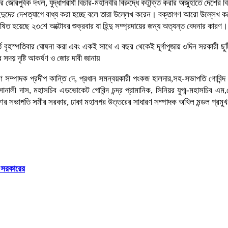
 জোরপুর্বক দখল, যুদ্ধাপরাধী বিচার-মহানবীর বিরুদ্ধে কটুক্তি করার অজুহাতে দেশের বিভিন
ুদের দেশত্যাগে বাধ্য করা হচ্ছে বলে তারা উল্লেখ করেন। বক্তাগণ আরো উল্লেখ করেন য
ত হয়েছে ২৩শে অক্টোবর শুক্রবার যা হিন্দু সম্প্রদায়ের জন্য অত্যন্ত বেদনার কারণ।
তে বৃহস্পতিবার ঘোষনা করা এবং একই সাথে এ বছর থেকেই দূর্গাপূজায় ৩দিন সরকারী ছুটি বাস
ীর সদয় দৃষ্টি আকর্ষণ ও জোর দাবী জানায়
ারণ সম্পাদক প্রদীপ কান্তি দে, প্রধান সমন্বয়কারী পংকজ হালদার,সহ-সভাপতি গোবিন্দ 
লী দাস, মহাসচিব এডভোকেট গোবিন্দ চন্দ্র প্রামানিক, সিনিয়র যুগ্ম-মহাসচিব এম,কে,
্ষিণের সভাপতি সমীর সরকার, ঢাকা মহানগর উত্তরের সাধারণ সম্পাদক অখিল মন্ডল প্রমু
ি সরকারের