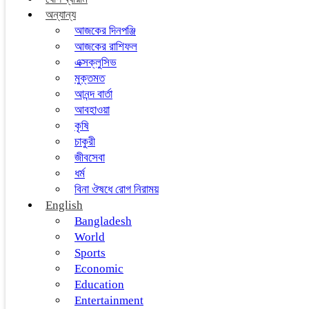
অন্যান্য
আজকের দিনপঞ্জি
আজকের রাশিফল
এক্সক্লুসিভ
মুক্তমত
আনন্দ বার্তা
আবহাওয়া
কৃষি
চাকুরী
জীবসেবা
ধর্ম
বিনা ঔষধে রোগ নিরাময়
English
Bangladesh
World
Sports
Economic
Education
Entertainment