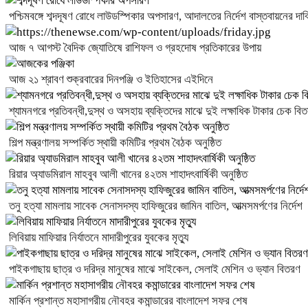
পশ্চিমবঙ্গে শব্দদূষণ রোধে লাউডস্পিকার অপসারণ, আদালতের নির্দেশ বাস্তবায়নের দা
আজ ৭ আগস্ট বৈদিক জ্যোতিষে রাশিফল ও গ্রহদোষ প্রতিকারের উপায়
আজ ২১ শ্রাবণ শুক্রবারের দিনপঞ্জি ও ইতিহাসের এইদিনে
শ্যামনগরে প্রতিবন্ধী,দুস্থ ও অসহায় ব্যক্তিদের মাঝে দুই লক্ষাধিক টাকার চেক বি
শিল্প মন্ত্রণালয় সম্পর্কিত স্থায়ী কমিটির প্রথম বৈঠক অনুষ্ঠিত
রিয়ার অ্যাডমিরাল মাহবুব আলী খানের ৪২তম শাহাদৎবার্ষিকী অনুষ্ঠিত
তনু হত্যা মামলায় সাবেক সেনাসদস্য হাফিজুরের জামিন বাতিল, আত্মসমর্পণের নির্দেশ
লিবিয়ায় মাফিয়ার নির্যাতনে মাদারীপুরের যুবকের মৃত্যু
পাইকগাছায় ছাত্র ও দরিদ্র মানুষের মাঝে সাইকেল, সেলাই মেশিন ও ভ্যান বিতরণ
মার্কিন প্রশান্ত মহাসাগরীয় নৌবহর কমান্ডারের বাংলাদেশ সফর শেষ