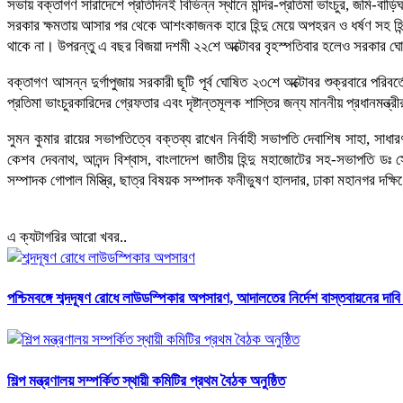
সভায় বক্তাগণ সারাদেশে প্রতিদিনই বিভিন্ন স্থানে মন্দির-প্রতিমা ভাংচুর, জমি-বাড়িঘর
সরকার ক্ষমতায় আসার পর থেকে আশংকাজনক হারে হিন্দু মেয়ে অপহরন ও ধর্ষণ সহ হিন্দ
থাকে না। উপরন্তু এ বছর বিজয়া দশমী ২২শে অক্টোবর বৃহস্পতিবার হলেও সরকার ঘোষি
বক্তাগণ আসন্ন দুর্গাপুজায় সরকারী ছূটি পূর্ব ঘোষিত ২৩শে অক্টোবর শুক্রবারে পরিবর্
প্রতিমা ভাংচুরকারিদের গ্রেফতার এবং দৃষ্টান্তমূলক শাস্তির জন্য মাননীয় প্রধানমন্ত্র
সুমন কুমার রায়ের সভাপতিত্বে বক্তব্য রাখেন নির্বাহী সভাপতি দেবাশিষ সাহা, সাধ
কেশব দেবনাথ, আনন্দ বিশ্বাস, বাংলাদেশ জাতীয় হিন্দু মহাজোটের সহ-সভাপতি ডঃ সোনা
সম্পাদক গোপাল মিস্ত্রি, ছাত্র বিষয়ক সম্পাদক ফনীভুষণ হালদার, ঢাকা মহানগর দক
এ ক্যটাগরির আরো খবর..
পশ্চিমবঙ্গে শব্দদূষণ রোধে লাউডস্পিকার অপসারণ, আদালতের নির্দেশ বাস্তবায়নের দাব
শিল্প মন্ত্রণালয় সম্পর্কিত স্থায়ী কমিটির প্রথম বৈঠক অনুষ্ঠিত