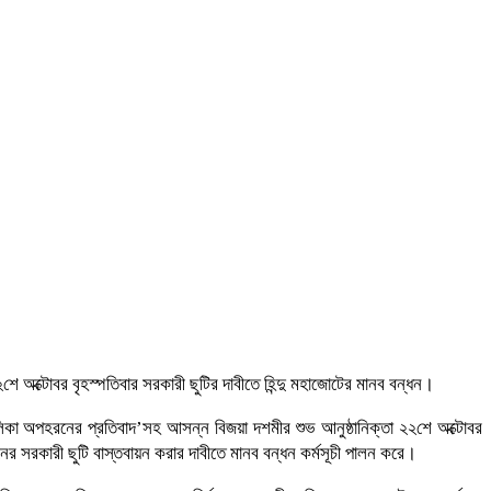
২শে অক্টোবর বৃহস্পতিবার সরকারী ছুটির দাবীতে হিন্দু মহাজোটের মানব বন্ধন।
নাবালিকা অপহরনের প্রতিবাদ’সহ আসন্ন বিজয়া দশমীর শুভ আনুষ্ঠানিক্তা ২২শে অক্টোবর
নের সরকারী ছুটি বাস্তবায়ন করার দাবীতে মানব বন্ধন কর্মসূচী পালন করে।