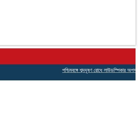
পশ্চিমবঙ্গে শব্দদূষণ রোধে লাউডস্পিকার অপসারণ, আ