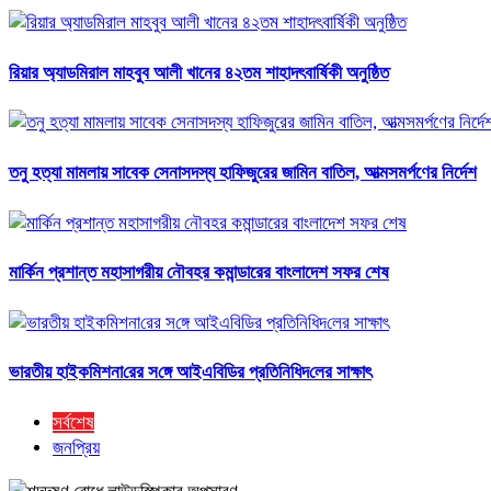
রিয়ার অ্যাডমিরাল মাহবুব আলী খানের ৪২তম শাহাদৎবার্ষিকী অনুষ্ঠিত
তনু হত্যা মামলায় সাবেক সেনাসদস্য হাফিজুরের জামিন বাতিল, আত্মসমর্পণের নির্দেশ
মার্কিন প্রশান্ত মহাসাগরীয় নৌবহর কমান্ডারের বাংলাদেশ সফর শেষ
ভারতীয় হাইক‌মিশনা‌রের স‌ঙ্গে আইএবিডির প্রতি‌নি‌ধিদ‌লের সাক্ষাৎ
সর্বশেষ
জনপ্রিয়