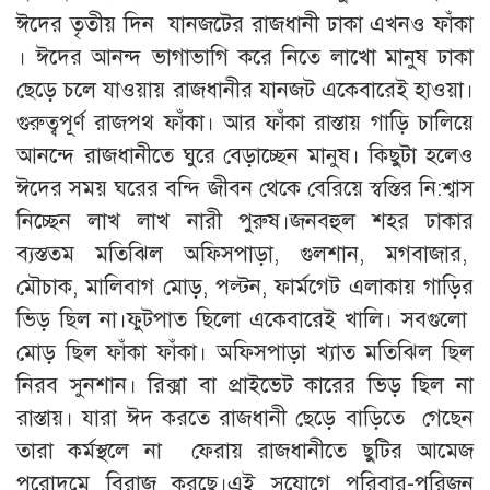
ঈদের তৃতীয় দিন যানজটের রাজধানী ঢাকা এখনও ফাঁকা
। ঈদের আনন্দ ভাগাভাগি করে নিতে লাখো মানুষ ঢাকা
ছেড়ে চলে যাওয়ায় রাজধানীর যানজট একেবারেই হাওয়া।
গুরুত্বপূর্ণ রাজপথ ফাঁকা। আর ফাঁকা রাস্তায় গাড়ি চালিয়ে
আনন্দে রাজধানীতে ঘুরে বেড়াচ্ছেন মানুষ। কিছুটা হলেও
ঈদের সময় ঘরের বন্দি জীবন থেকে বেরিয়ে স্বস্তির নি:শ্বাস
নিচ্ছেন লাখ লাখ নারী পুরুষ।জনবহুল শহর ঢাকার
ব্যস্ততম মতিঝিল অফিসপাড়া, গুলশান, মগবাজার,
মৌচাক, মালিবাগ মোড়, পল্টন, ফার্মগেট এলাকায় গাড়ির
ভিড় ছিল না।ফুটপাত ছিলো একেবারেই খালি। সবগুলো
মোড় ছিল ফাঁকা ফাঁকা। অফিসপাড়া খ্যাত মতিঝিল ছিল
নিরব সুনশান। রিক্সা বা প্রাইভেট কারের ভিড় ছিল না
রাস্তায়। যারা ঈদ করতে রাজধানী ছেড়ে বাড়িতে গেছেন
তারা কর্মস্থলে না ফেরায় রাজধানীতে ছুটির আমেজ
পুরোদমে বিরাজ করছে।এই সুযোগে পরিবার-পরিজন