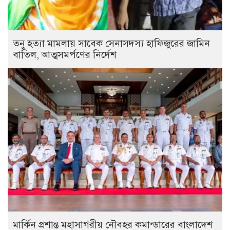
তনু হত্যা মামলায় সাবেক সেনাসদস্য হাফিজুরের জামিন
বাতিল, আত্মসমর্পণের নির্দেশ
মার্কিন প্রশান্ত মহাসাগরীয় নৌবহর কমান্ডারের বাংলাদেশ