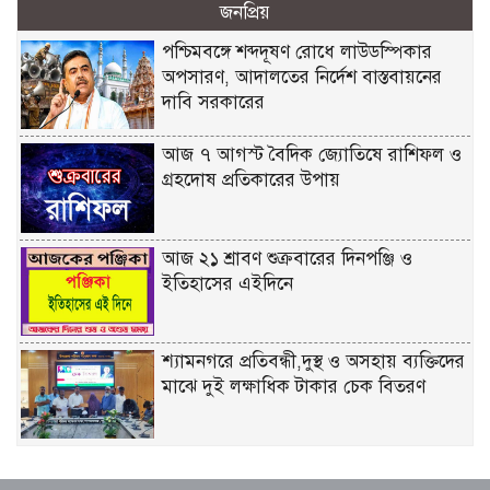
জনপ্রিয়
পশ্চিমবঙ্গে শব্দদূষণ রোধে লাউডস্পিকার
অপসারণ, আদালতের নির্দেশ বাস্তবায়নের
দাবি সরকারের
আজ ৭ আগস্ট বৈদিক জ্যোতিষে রাশিফল ও
গ্রহদোষ প্রতিকারের উপায়
আজ ২১ শ্রাবণ শুক্রবারের দিনপঞ্জি ও
ইতিহাসের এইদিনে
শ্যামনগরে প্রতিবন্ধী,দুস্থ ও অসহায় ব্যক্তিদের
মাঝে দুই লক্ষাধিক টাকার চেক বিতরণ
শিল্প মন্ত্রণালয় সম্পর্কিত স্থায়ী কমিটির প্রথম
বৈঠক অনুষ্ঠিত