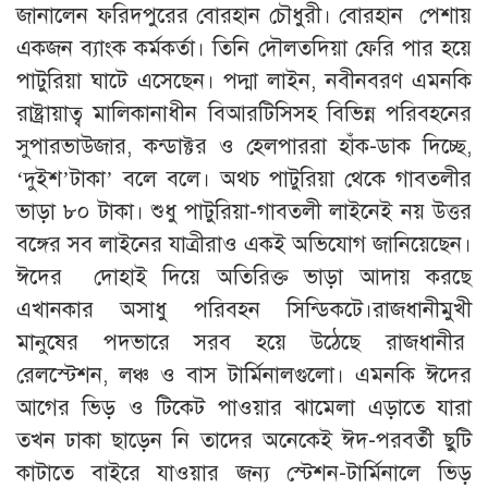
জানালেন ফরিদপুরের বোরহান চৌধুরী। বোরহান পেশায়
একজন ব্যাংক কর্মকর্তা। তিনি দৌলতদিয়া ফেরি পার হয়ে
পাটুরিয়া ঘাটে এসেছেন। পদ্মা লাইন, নবীনবরণ এমনকি
রাষ্ট্রায়াত্ব মালিকানাধীন বিআরটিসিসহ বিভিন্ন পরিবহনের
সুপারভাউজার, কন্ডাক্টর ও হেলপাররা হাঁক-ডাক দিচ্ছে,
‘দুইশ’টাকা’ বলে বলে। অথচ পাটুরিয়া থেকে গাবতলীর
ভাড়া ৮০ টাকা। শুধু পাটুরিয়া-গাবতলী লাইনেই নয় উত্তর
বঙ্গের সব লাইনের যাত্রীরাও একই অভিযোগ জানিয়েছেন।
ঈদের দোহাই দিয়ে অতিরিক্ত ভাড়া আদায় করছে
এখানকার অসাধু পরিবহন সিন্ডিকটে।রাজধানীমুখী
মানুষের পদভারে সরব হয়ে উঠেছে রাজধানীর
রেলস্টেশন, লঞ্চ ও বাস টার্মিনালগুলো। এমনকি ঈদের
আগের ভিড় ও টিকেট পাওয়ার ঝামেলা এড়াতে যারা
তখন ঢাকা ছাড়েন নি তাদের অনেকেই ঈদ-পরবর্তী ছুটি
কাটাতে বাইরে যাওয়ার জন্য স্টেশন-টার্মিনালে ভিড়