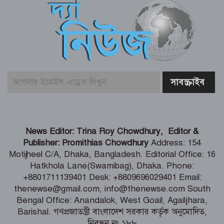
রিয়ার অ্যাডমিরাল মাহবুব আলী খানের
৪২তম শাহাদৎবার্ষিকী অনুষ্ঠিত
তনু হত্যা মামলায় সাবেক সেনাসদস্য
হাফিজুরের জামিন বাতিল, আত্মসমর্পণের
নির্দেশ
লিবিয়ায় মাফিয়ার নির্যাতনে মাদারীপুরের
News Editor: Trina Roy Chowdhury, Editor &
যুবকের মৃত্যু
Publisher: Promithias Chowdhury
Address: 154
Motijheel C/A, Dhaka, Bangladesh. Editorial Office: 16
Hatkhola Lane(Swamibag), Dhaka. Phone:
পাইকগাছায় ছাত্র ও দরিদ্র মানুষের মাঝে
+8801711139401 Desk: +8809696029401 Email:
সাইকেল, সেলাই মেশিন ও ভ্যান বিতরণ
thenewse@gmail.com, info@thenewse.com South
Bengal Office: Anandalok, West Goail, Agailjhara,
Barishal. গণপ্রজাতন্ত্রী বাংলাদেশ সরকার কর্তৃক অনুমোদিত,
নিবন্ধন নং ১৮৮
মার্কিন প্রশান্ত মহাসাগরীয় নৌবহর