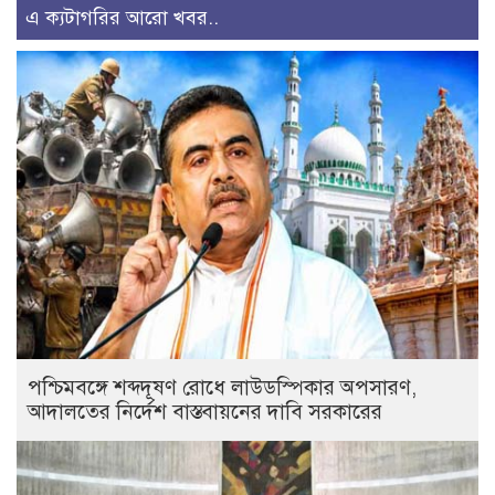
এ ক্যটাগরির আরো খবর..
পশ্চিমবঙ্গে শব্দদূষণ রোধে লাউডস্পিকার অপসারণ,
আদালতের নির্দেশ বাস্তবায়নের দাবি সরকারের