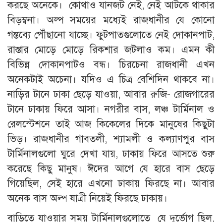
করছে অনেকে। কোথাও যানজট নেই, নেই আটকে থাকার
বিড়ম্বনা। অল্প সময়ের মধ্যেই রাজধানীর যে কোনো
গন্তব্যে পৌঁছানো যাচ্ছে। ফুটপাতগুলোতে নেই দোকানপাট,
রাস্তার মোড়ে মোড়ে রিকশার জটলাও কম। এমন কী
বিভিন্ন দোকানপাটও বন্ধ। চিরচেনা রাজধানী এখন
অনেকটাই অচেনা। যদিও এ চিত্র বেশিদিন থাকবে না।
নাড়ির টানে ঢাকা ছেড়ে যাওয়া, আবার রুজি- রোজগারের
টানে ঢাকায় ফিরে আসা। নগরীর বাস, লঞ্চ টার্মিনাল ও
রেলস্টেশনে তাই আজ কিকেলের দিকে মানুষের কিছুটা
ভিড়। রাজধানীর গাবতলী, শ্যামলী ও কল্যাণপুর বাস
টার্মিনালগুলো ঘুরে দেখা যায়, ঢাকায় ফিরে আসতে শুরু
করেছে কিছু মানুষ। ঈদের আগে যে হারে বাস ছেড়ে
গিয়েছিল, সেই হারে এখনো ঢাকায় ফিরছে না। আবার
অনেক বাস অল্প যাত্রী নিয়েই ফিরছে ঢাকায়।
বাড়িতে যাওয়ার সময় টার্মিনালগুলোতে যে দুর্ভোগ ছিল,