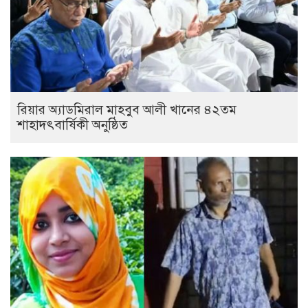
রিয়ার অ্যাডমিরাল মাহবুব আলী খানের ৪২তম
শাহাদৎবার্ষিকী অনুষ্ঠিত