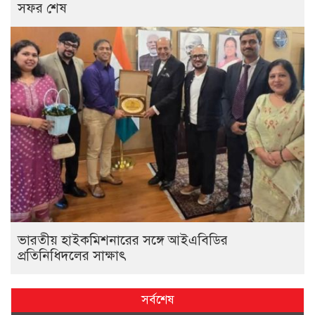
সফর শেষ
ভারতীয় হাইক‌মিশনা‌রের স‌ঙ্গে আইএবিডির
প্রতি‌নি‌ধিদ‌লের সাক্ষাৎ
সর্বশেষ