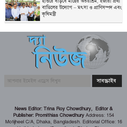
হাওরে বাড়বে মাছের অভয়াশ্রম, ইজারা প্রথা
বাতিলের উদ্যোগ – মৎস্য ও প্রাণিসম্পদ এবং
কৃষিমন্ত্রী
তরুণদের নেতৃত্বেই টেকসই হবে প্রযুক্তিনির্ভর
উন্নয়ন – তথ্যপ্রযুক্তি মন্ত্রী
বেনাপোল ইমিগ্রেশন পরিদর্শনে এসবি প্রধান,
যাত্রী হয়রানি বন্ধের নির্দেশ
কালীগঞ্জে শিক্ষার্থীদের দক্ষতা ও ক্যারিয়ার
উন্নয়ন বিষয়ক মোটিভেশনাল সেমিনার
শৈলকুপায় ৩ হাজার কৃষকের মাঝে
News Editor: Trina Roy Chowdhury, Editor &
গ্রীষ্মকালীন পেঁয়াজের বীজ বিতরণ
Publisher: Promithias Chowdhury
Address: 154
Motijheel C/A, Dhaka, Bangladesh. Editorial Office: 16