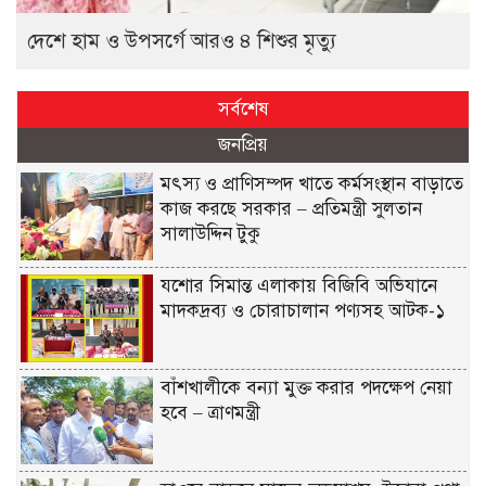
দেশে হাম ও উপসর্গে আরও ৪ শিশুর মৃত্যু
সর্বশেষ
জনপ্রিয়
মৎস্য ও প্রাণিসম্পদ খাতে কর্মসংস্থান বাড়াতে
কাজ করছে সরকার – প্রতিমন্ত্রী সুলতান
সালাউদ্দিন টুকু
যশোর সিমান্ত এলাকায় বিজিবি অভিযানে
মাদকদ্রব্য ও চোরাচালান পণ্যসহ আটক-১
বাঁশখালীকে বন্যা মুক্ত করার পদক্ষেপ নেয়া
হবে – ত্রাণমন্ত্রী