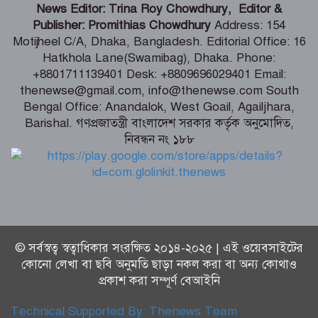
লিবিয়ায় মাফিয়ার নির্যাতনে মাদারীপুরের
News Editor: Trina Roy Chowdhury, Editor &
যুবকের মৃত্যু
Publisher: Promithias Chowdhury
Address: 154
Motijheel C/A, Dhaka, Bangladesh. Editorial Office: 16
Hatkhola Lane(Swamibag), Dhaka. Phone:
পাইকগাছায় ছাত্র ও দরিদ্র মানুষের মাঝে
+8801711139401 Desk: +8809696029401 Email:
সাইকেল, সেলাই মেশিন ও ভ্যান বিতরণ
thenewse@gmail.com, info@thenewse.com South
Bengal Office: Anandalok, West Goail, Agailjhara,
Barishal. গণপ্রজাতন্ত্রী বাংলাদেশ সরকার কর্তৃক অনুমোদিত,
নিবন্ধন নং ১৮৮
মার্কিন প্রশান্ত মহাসাগরীয় নৌবহর
কমান্ডারের বাংলাদেশ সফর শেষ
© সর্বস্বত্ব স্বত্বাধিকার সংরক্ষিত ২০১৪-২০২৫ | এই ওয়েবসাইটের
কোনো লেখা বা ছবি অনুমতি ছাড়া নকল করা বা অন্য কোথাও
প্রকাশ করা সম্পূর্ণ বেআইনি
Technical Supported By:
Thenews Team