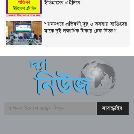
ইতিহাসের এইদিনে
শ্যামনগরে প্রতিবন্ধী,দুস্থ ও অসহায় ব্যক্তিদের
মাঝে দুই লক্ষাধিক টাকার চেক বিতরণ
শিল্প মন্ত্রণালয় সম্পর্কিত স্থায়ী কমিটির প্রথম
বৈঠক অনুষ্ঠিত
রিয়ার অ্যাডমিরাল মাহবুব আলী খানের
৪২তম শাহাদৎবার্ষিকী অনুষ্ঠিত
তনু হত্যা মামলায় সাবেক সেনাসদস্য
হাফিজুরের জামিন বাতিল, আত্মসমর্পণের
নির্দেশ