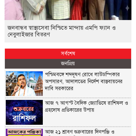
জনবান্ধব স্বাস্থ্যসেবা নিশ্চিতে মান্দায় এমপি ফ্যান ও
নেবুলাইজার বিতরণ
সর্বশেষ
জনপ্রিয়
পশ্চিমবঙ্গে শব্দদূষণ রোধে লাউডস্পিকার
অপসারণ, আদালতের নির্দেশ বাস্তবায়নের
দাবি সরকারের
আজ ৭ আগস্ট বৈদিক জ্যোতিষে রাশিফল ও
গ্রহদোষ প্রতিকারের উপায়
আজ ২১ শ্রাবণ শুক্রবারের দিনপঞ্জি ও