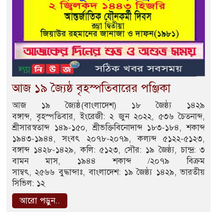
আজ ১৯ জ্যৈষ্ঠ বৃহস্পতিবারের পঞ্জিকা
আজ ১৯ জ্যৈষ্ঠ(বাংলাদেশ) ১৮ জৈষ্ঠ্য ১৪২৯
বঙ্গাব্দ, বৃহস্পতিবার, ইংরেজী: ২ জুন ২০২২, ৫৩৬ চৈতনাব্দ,
শ্রীসারস্বতাব্দ ১৪৯-১৫০, শ্রীভক্তিবিনোদাব্দ ১৮৩-১৮৪, শকাব্দ
১৯৪৩-১৯৪৪, সংবৎ ২০৭৮-২০৭৯, কল্যব্দ ৫১২২-৫১২৩,
বঙ্গাব্দ ১৪২৮-১৪২৯, কলি: ৫১২৩, সৌর: ১৯ জৈষ্ঠ্য, চান্দ্র: ৩
বামন মাস, ১৯৪৪ শকাব্দ /২০৭৯ বিক্রম
সাম্বৎ, ২৫৬৬ বুদ্ধাব্দাঃ, বাংলাদেশ: ১৯ জৈষ্ঠ্য ১৪২৯, ভারতীয়
সিভিল: ১২
আরো পড়ুন..