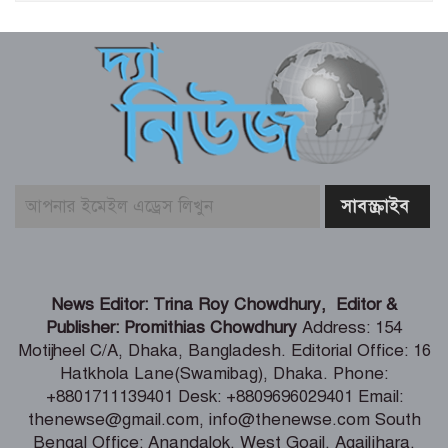
মৎস্য ও প্রাণিসম্পদ খাতে কর্মসংস্থান বাড়াতে
কাজ করছে সরকার – প্রতিমন্ত্রী সুলতান
সালাউদ্দিন টুকু
যশোর সিমান্ত এলাকায় বিজিবি অভিযানে
মাদকদ্রব্য ও চোরাচালান পণ্যসহ আটক-১
বাঁশখালীকে বন্যা মুক্ত করার পদক্ষেপ নেয়া
হবে – ত্রাণমন্ত্রী
হাওরে বাড়বে মাছের অভয়াশ্রম, ইজারা প্রথা
News Editor: Trina Roy Chowdhury, Editor &
বাতিলের উদ্যোগ – মৎস্য ও প্রাণিসম্পদ এবং
Publisher: Promithias Chowdhury
Address: 154
কৃষিমন্ত্রী
Motijheel C/A, Dhaka, Bangladesh. Editorial Office: 16
Hatkhola Lane(Swamibag), Dhaka. Phone:
তরুণদের নেতৃত্বেই টেকসই হবে প্রযুক্তিনির্ভর
+8801711139401 Desk: +8809696029401 Email:
উন্নয়ন – তথ্যপ্রযুক্তি মন্ত্রী
thenewse@gmail.com, info@thenewse.com South
Bengal Office: Anandalok, West Goail, Agailjhara,