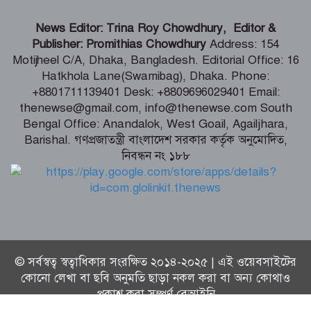
কালীগঞ্জে শিক্ষার্থীদের দক্ষতা ও ক্যারিয়ার
News Editor: Trina Roy Chowdhury, Editor &
উন্নয়ন বিষয়ক মোটিভেশনাল সেমিনার
Publisher: Promithias Chowdhury
Address: 154
Motijheel C/A, Dhaka, Bangladesh. Editorial Office: 16
Hatkhola Lane(Swamibag), Dhaka. Phone:
শৈলকুপায় ৩ হাজার কৃষকের মাঝে
+8801711139401 Desk: +8809696029401 Email:
গ্রীষ্মকালীন পেঁয়াজের বীজ বিতরণ
thenewse@gmail.com, info@thenewse.com South
Bengal Office: Anandalok, West Goail, Agailjhara,
Barishal. গণপ্রজাতন্ত্রী বাংলাদেশ সরকার কর্তৃক অনুমোদিত,
নিবন্ধন নং ১৮৮
নারীকে জোরপূর্বক অর্ধউলঙ্গ করে যুবদল
কর্মীর ভিডিও ধারন, অতঃপর
© সর্বস্বত্ব স্বত্বাধিকার সংরক্ষিত ২০১৪-২০২৫ | এই ওয়েবসাইটের
কোনো লেখা বা ছবি অনুমতি ছাড়া নকল করা বা অন্য কোথাও
প্রকাশ করা সম্পূর্ণ বেআইনি