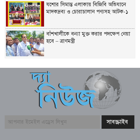
যশোর সিমান্ত এলাকায় বিজিবি অভিযানে
মাদকদ্রব্য ও চোরাচালান পণ্যসহ আটক-১
বাঁশখালীকে বন্যা মুক্ত করার পদক্ষেপ নেয়া
হবে – ত্রাণমন্ত্রী
হাওরে বাড়বে মাছের অভয়াশ্রম, ইজারা প্রথা
বাতিলের উদ্যোগ – মৎস্য ও প্রাণিসম্পদ এবং
কৃষিমন্ত্রী
তরুণদের নেতৃত্বেই টেকসই হবে প্রযুক্তিনির্ভর
উন্নয়ন – তথ্যপ্রযুক্তি মন্ত্রী
বেনাপোল ইমিগ্রেশন পরিদর্শনে এসবি প্রধান,
যাত্রী হয়রানি বন্ধের নির্দেশ