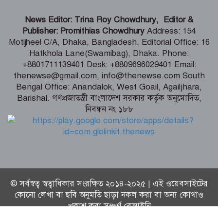
বিনামূল্যে চ্যাটজিপিটি ব্যবহারকারীদের জন্য
News Editor: Trina Roy Chowdhury, Editor &
বড় সুখবর
Publisher: Promithias Chowdhury
Address: 154
Motijheel C/A, Dhaka, Bangladesh. Editorial Office: 16
Hatkhola Lane(Swamibag), Dhaka. Phone:
গণমাধ্যমের ওপর নিয়ন্ত্রণ নয়, প্রয়োজন
+8801711139401 Desk: +8809696029401 Email:
নিয়মতান্ত্রিক কাঠামো: তথ্য ও সম্প্রচারমন্ত্রী
thenewse@gmail.com, info@thenewse.com South
Bengal Office: Anandalok, West Goail, Agailjhara,
Barishal. গণপ্রজাতন্ত্রী বাংলাদেশ সরকার কর্তৃক অনুমোদিত,
নিবন্ধন নং ১৮৮
টেকসই গণতন্ত্র প্রতিষ্ঠায় স্বাধীন ও শক্তিশালী
গণমাধ্যমের বিকল্প নেই -মির্জা ফখরুল
© সর্বস্বত্ব স্বত্বাধিকার সংরক্ষিত ২০১৪-২০২৫ | এই ওয়েবসাইটের
কোনো লেখা বা ছবি অনুমতি ছাড়া নকল করা বা অন্য কোথাও
প্রকাশ করা সম্পূর্ণ বেআইনি