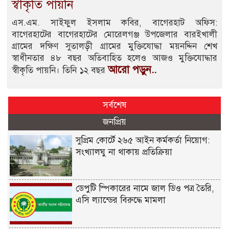
স্বীকৃতি পায়নি
এস.এম. সাইফুল ইসলাম কবির, বাগেরহাট অফিস:
বাগেরহাটের বাগেরহাটের মোরেলগঞ্জ উপজেলার বারইখালী
গ্রামের দক্ষিণ সুতালড়ী গ্রামের মুক্তিযোদ্ধা ময়নদ্দিন শেখ
স্বাধীনতার ৪৮ বছর অতিবাহিত হলেও আজও মুক্তিযোদ্ধার
আরো পড়ুন..
স্বীকৃতি পায়নি। তিনি ১২ বছর
সর্বশেষ
জনপ্রিয়
সুপ্রিম কোর্টে ২৬৫ আইন কর্মকর্তা নিয়োগ:
সংখ্যালঘু না থাকায় প্রতিক্রিয়া
ডেপুটি স্পিকারের নামে জাল ডিও পত্র তৈরি,
এসি ল্যান্ডের বিরুদ্ধে মামলা