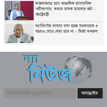
কক্সবাজারে হবে আঞ্চলিক রাসায়নিক
পরীক্ষাগার, কমবে মাদক মামলার জট –
স্বরাষ্ট্রমন্ত্রী
ফ্যাসিস্টের ভাষায় বলা হচ্ছে সরকারকে ৫
বছরও যেতে দেয়া হবে না – মির্জা ফখরুল
গণমাধ্যমের ওপর কোনো গোয়েন্দা চাপ
নেই; দাবি তথ্যমন্ত্রীর
বিএনপির নারী এমপিকে আইনি নোটিশ
পাঠালেন আসিফ মাহমুদ
আলোচিত কনটেন্ট ক্রিয়েটর রিপন মিয়া
গ্রেফতার