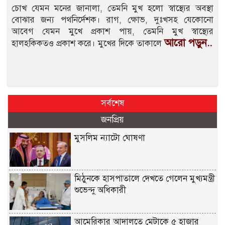
চোখ যেমন মনের জানালা, তেমনি মুখ হলো স্বাস্থ্যের অবস্থা
বোঝার জন্য পথনির্দেশক। রাগ, ক্ষোভ, দুঃখসহ যেকোনো
আবেগ যেমন মুখে প্রকাশ পায়, তেমনি মুখ স্বাস্থ্যের
আরো পড়ুন..
হালহকিকতও প্রকাশ করে। মুখের দিকে তাকালে
সর্বশেষ
জনপ্রিয়
মুসলিম ন্যাটো ঘোষণা
মিঠুনকে হাসপাতালে দেখতে গেলেন মুখ্যমন্ত্রী
শুভেন্দু অধিকারী
আমেরিকার আদালতে মেটাকে ৫ হাজার