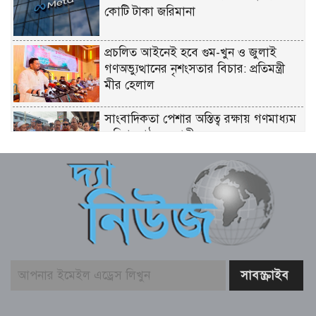
কোটি টাকা জরিমানা
প্রচলিত আইনেই হবে গুম-খুন ও জুলাই
গণঅভ্যুত্থানের নৃশংসতার বিচার: প্রতিমন্ত্রী
মীর হেলাল
সাংবাদিকতা পেশার অস্তিত্ব রক্ষায় গণমাধ্যম
কমিশন গঠনের দাবী
সুপ্রিম কোর্টে ২৬৫ আইন কর্মকর্তা নিয়োগ:
সংখ্যালঘু না থাকায় প্রতিক্রিয়া
ইতালি যাওয়ার পথে লিবিয়ায় বন্দি যুবক,
দেড় বছর ধরে নেই খোঁজ!