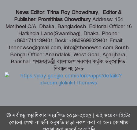
ডেপুটি স্পিকারের নামে জাল ডিও পত্র তৈরি,
এসি ল্যান্ডের বিরুদ্ধে মামলা
News Editor: Trina Roy Chowdhury, Editor &
Publisher: Promithias Chowdhury
Address: 154
Motijheel C/A, Dhaka, Bangladesh. Editorial Office: 16
কক্সবাজারে হবে আঞ্চলিক রাসায়নিক
Hatkhola Lane(Swamibag), Dhaka. Phone:
পরীক্ষাগার, কমবে মাদক মামলার জট –
+8801711139401 Desk: +8809696029401 Email:
স্বরাষ্ট্রমন্ত্রী
thenewse@gmail.com, info@thenewse.com South
Bengal Office: Anandalok, West Goail, Agailjhara,
ফ্যাসিস্টের ভাষায় বলা হচ্ছে সরকারকে ৫
Barishal. গণপ্রজাতন্ত্রী বাংলাদেশ সরকার কর্তৃক অনুমোদিত,
বছরও যেতে দেয়া হবে না – মির্জা ফখরুল
নিবন্ধন নং ১৮৮
© সর্বস্বত্ব স্বত্বাধিকার সংরক্ষিত ২০১৪-২০২৫ | এই ওয়েবসাইটের
কোনো লেখা বা ছবি অনুমতি ছাড়া নকল করা বা অন্য কোথাও
প্রকাশ করা সম্পূর্ণ বেআইনি