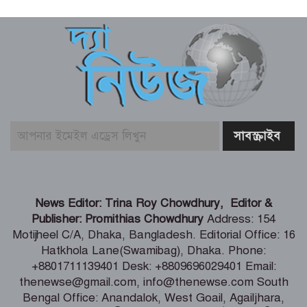
লিবিয়ায় মাফিয়ার নির্যাতনে মাদারীপুরের
যুবকের মৃত্যু
পাইকগাছায় ছাত্র ও দরিদ্র মানুষের মাঝে
সাইকেল, সেলাই মেশিন ও ভ্যান বিতরণ
মার্কিন প্রশান্ত মহাসাগরীয় নৌবহর
কমান্ডারের বাংলাদেশ সফর শেষ
ভারতীয় হাইক‌মিশনা‌রের স‌ঙ্গে আইএবিডির
News Editor: Trina Roy Chowdhury, Editor &
প্রতি‌নি‌ধিদ‌লের সাক্ষাৎ
Publisher: Promithias Chowdhury
Address: 154
Motijheel C/A, Dhaka, Bangladesh. Editorial Office: 16
Hatkhola Lane(Swamibag), Dhaka. Phone:
গ্যাস-বিদ্যুৎ সংকটের জবাব চেয়ে
+8801711139401 Desk: +8809696029401 Email:
প্রধানমন্ত্রীর কাছে স্মারকলিপি ১১ দলের
thenewse@gmail.com, info@thenewse.com South
Bengal Office: Anandalok, West Goail, Agailjhara,