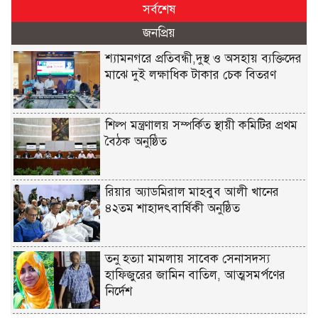
সর্বশেষ
জনপ্রিয়
শ্যামনগরে প্রতিবন্ধী,দুস্থ ও অসহায় ব্যক্তিদের
মাঝে দুই লক্ষাধিক টাকার চেক বিতরণ
শিল্প মন্ত্রণালয় সম্পর্কিত স্থায়ী কমিটির প্রথম
বৈঠক অনুষ্ঠিত
রিয়ার অ্যাডমিরাল মাহবুব আলী খানের
৪২তম শাহাদৎবার্ষিকী অনুষ্ঠিত
তনু হত্যা মামলায় সাবেক সেনাসদস্য
হাফিজুরের জামিন বাতিল, আত্মসমর্পণের
নির্দেশ