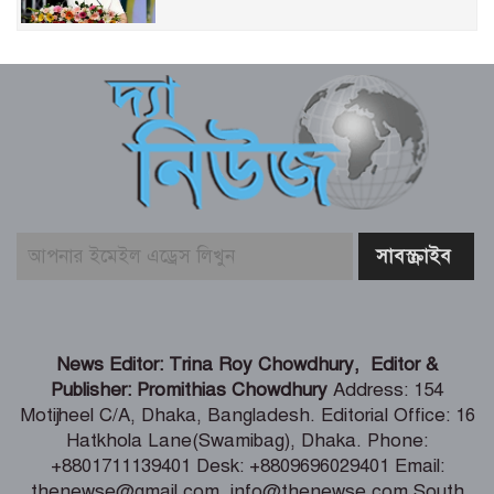
একটি দুর্ঘটনায় পেহেলির অকাল মৃত্যুতে মা-
বাবার ভবিষ্যৎ স্বপ্নের সমাধি
জুলাই আন্দোলনের ত্যাগকে চূড়ান্ত পর্যায়ে
নিয়ে যেতে হবে – তথ্যমন্ত্রী
পুলিশ কর্মকর্তাদের নিয়ে অপপ্রচার, কঠোর
ব্যবস্থা নেওয়ার হুঁশিয়ারি
শিগগিরই শুরু হবে তিস্তা মহাপরিকল্পনা
News Editor: Trina Roy Chowdhury, Editor &
বাস্তবায়নের কাজ – পানি সম্পদ মন্ত্রী
Publisher: Promithias Chowdhury
Address: 154
Motijheel C/A, Dhaka, Bangladesh. Editorial Office: 16
Hatkhola Lane(Swamibag), Dhaka. Phone:
সংবাদপত্র সমাজের দর্পণ – মৎস্য ও
+8801711139401 Desk: +8809696029401 Email:
প্রাণিসম্পদ প্রতিমন্ত্রী
thenewse@gmail.com, info@thenewse.com South