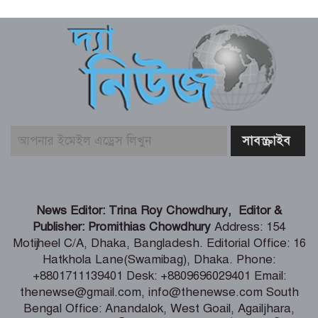
রণবীর কাপুরের মিল দেখছে নেটিজেনরা
আজ ১০ আগস্ট (২৪ শ্রাবণ) সোমবারে
রাশিফল ও গ্রহদোষ প্রতিকারের উপায়
আজ সোমবার (১০ আগস্ট) পঞ্জিকা ও
ইতিহাসের এইদিনে
সৌদি আরবে সোফা কারখানায় ভয়াবহ
আগুন, নিহত ১৬ বাংলাদেশি
News Editor: Trina Roy Chowdhury, Editor &
Publisher: Promithias Chowdhury
Address: 154
Motijheel C/A, Dhaka, Bangladesh. Editorial Office: 16
বেনাপোলে পুলিশের অভিযানে ১টি বিদেশী
Hatkhola Lane(Swamibag), Dhaka. Phone:
পিস্তল, ২টি ম্যাগাজিন ও ১৪ রাউন্ড গুলিসহ
+8801711139401 Desk: +8809696029401 Email:
যুবক গ্রেফতার
thenewse@gmail.com, info@thenewse.com South
Bengal Office: Anandalok, West Goail, Agailjhara,