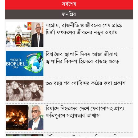
সর্বশেষ
জনপ্রিয়
সংগ্রাম, রাজনীতি ও জীবনের শেষ প্রান্তে
মির্জা ফখরুলের জীবনের নতুন অধ্যায়
বিশ্ব জৈব জ্বালানি দিবস আজ: জীবাশ্ম
জ্বালানির বিকল্প হিসেবে বাড়ছে গুরুত্ব
৩০ বছর পর গোবিন্দর কষ্টের কথা প্রকাশ
রিয়াদে নিহতদের দেশে ফেরানোসহ প্রাপ্য
ক্ষতিপূরনে সহায়তার আশ্বাস
‘টক্সিক’-এর ট্রেলারে ‘অ্যানিমেল’ ছবির