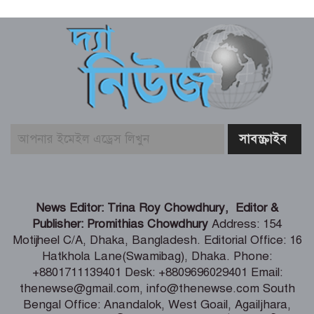
একটি দুর্ঘটনায় পেহেলির অকাল মৃত্যুতে মা-
বাবার ভবিষ্যৎ স্বপ্নের সমাধি
জুলাই আন্দোলনের ত্যাগকে চূড়ান্ত পর্যায়ে
নিয়ে যেতে হবে – তথ্যমন্ত্রী
পুলিশ কর্মকর্তাদের নিয়ে অপপ্রচার, কঠোর
ব্যবস্থা নেওয়ার হুঁশিয়ারি
শিগগিরই শুরু হবে তিস্তা মহাপরিকল্পনা
News Editor: Trina Roy Chowdhury, Editor &
বাস্তবায়নের কাজ – পানি সম্পদ মন্ত্রী
Publisher: Promithias Chowdhury
Address: 154
Motijheel C/A, Dhaka, Bangladesh. Editorial Office: 16
Hatkhola Lane(Swamibag), Dhaka. Phone:
সংবাদপত্র সমাজের দর্পণ – মৎস্য ও
+8801711139401 Desk: +8809696029401 Email:
প্রাণিসম্পদ প্রতিমন্ত্রী
thenewse@gmail.com, info@thenewse.com South
Bengal Office: Anandalok, West Goail, Agailjhara,