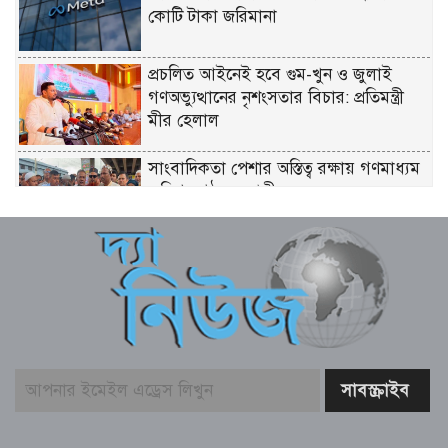
কোটি টাকা জরিমানা
প্রচলিত আইনেই হবে গুম-খুন ও জুলাই
গণঅভ্যুত্থানের নৃশংসতার বিচার: প্রতিমন্ত্রী
মীর হেলাল
সাংবাদিকতা পেশার অস্তিত্ব রক্ষায় গণমাধ্যম
কমিশন গঠনের দাবী
সুপ্রিম কোর্টে ২৬৫ আইন কর্মকর্তা নিয়োগ:
সংখ্যালঘু না থাকায় প্রতিক্রিয়া
ইতালি যাওয়ার পথে লিবিয়ায় বন্দি যুবক,
দেড় বছর ধরে নেই খোঁজ!