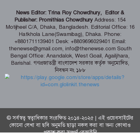
ডেপুটি স্পিকারের নামে জাল ডিও পত্র তৈরি,
এসি ল্যান্ডের বিরুদ্ধে মামলা
News Editor: Trina Roy Chowdhury, Editor &
Publisher: Promithias Chowdhury
Address: 154
Motijheel C/A, Dhaka, Bangladesh. Editorial Office: 16
কক্সবাজারে হবে আঞ্চলিক রাসায়নিক
Hatkhola Lane(Swamibag), Dhaka. Phone:
পরীক্ষাগার, কমবে মাদক মামলার জট –
+8801711139401 Desk: +8809696029401 Email:
স্বরাষ্ট্রমন্ত্রী
thenewse@gmail.com, info@thenewse.com South
Bengal Office: Anandalok, West Goail, Agailjhara,
ফ্যাসিস্টের ভাষায় বলা হচ্ছে সরকারকে ৫
Barishal. গণপ্রজাতন্ত্রী বাংলাদেশ সরকার কর্তৃক অনুমোদিত,
বছরও যেতে দেয়া হবে না – মির্জা ফখরুল
নিবন্ধন নং ১৮৮
© সর্বস্বত্ব স্বত্বাধিকার সংরক্ষিত ২০১৪-২০২৫ | এই ওয়েবসাইটের
কোনো লেখা বা ছবি অনুমতি ছাড়া নকল করা বা অন্য কোথাও
প্রকাশ করা সম্পূর্ণ বেআইনি