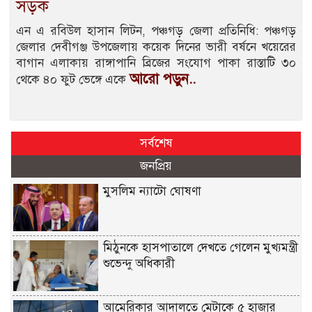
সড়ক
এন এ রবিউল হাসান লিটন, পঞ্চগড় জেলা প্রতিনিধি: পঞ্চগড়
জেলার দেবীগঞ্জ উপজেলায় কয়েক দিনের ভারী বর্ষনে খয়েরের
বাগান এলাকায় রাঙ্গাপানি ব্রিজের সংযোগ পাকা রাস্তাটি ৩০
আরো পড়ুন..
থেকে ৪০ ফুট ভেঙ্গে একে
সর্বশেষ
জনপ্রিয়
মুসলিম ন্যাটো ঘোষণা
মিঠুনকে হাসপাতালে দেখতে গেলেন মুখ্যমন্ত্রী
শুভেন্দু অধিকারী
আমেরিকার আদালতে মেটাকে ৫ হাজার