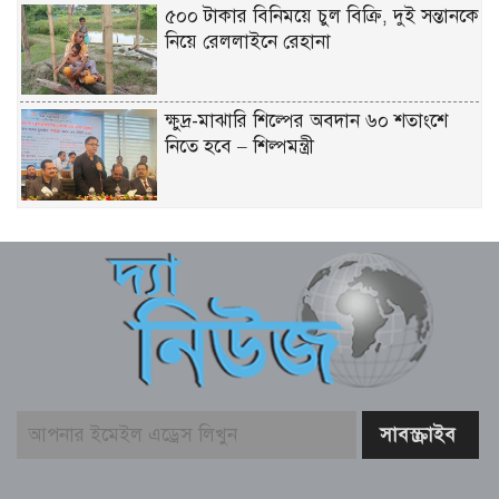
৫০০ টাকার বিনিময়ে চুল বিক্রি, দুই সন্তানকে
নিয়ে রেললাইনে রেহানা
ক্ষুদ্র-মাঝারি শিল্পের অবদান ৬০ শতাংশে
নিতে হবে – শিল্পমন্ত্রী
মৎস্য ও প্রাণিসম্পদ খাতে কর্মসংস্থান বাড়াতে
কাজ করছে সরকার – প্রতিমন্ত্রী সুলতান
সালাউদ্দিন টুকু
যশোর সিমান্ত এলাকায় বিজিবি অভিযানে
মাদকদ্রব্য ও চোরাচালান পণ্যসহ আটক-১
বাঁশখালীকে বন্যা মুক্ত করার পদক্ষেপ নেয়া
হবে – ত্রাণমন্ত্রী