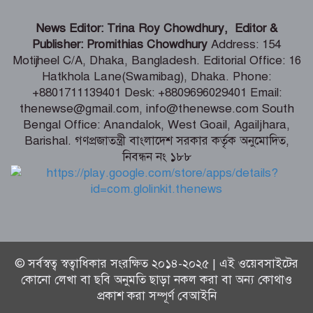
হাওরে বাড়বে মাছের অভয়াশ্রম, ইজারা প্রথা
News Editor: Trina Roy Chowdhury, Editor &
বাতিলের উদ্যোগ – মৎস্য ও প্রাণিসম্পদ এবং
Publisher: Promithias Chowdhury
Address: 154
কৃষিমন্ত্রী
Motijheel C/A, Dhaka, Bangladesh. Editorial Office: 16
Hatkhola Lane(Swamibag), Dhaka. Phone:
তরুণদের নেতৃত্বেই টেকসই হবে প্রযুক্তিনির্ভর
+8801711139401 Desk: +8809696029401 Email:
উন্নয়ন – তথ্যপ্রযুক্তি মন্ত্রী
thenewse@gmail.com, info@thenewse.com South
Bengal Office: Anandalok, West Goail, Agailjhara,
Barishal. গণপ্রজাতন্ত্রী বাংলাদেশ সরকার কর্তৃক অনুমোদিত,
নিবন্ধন নং ১৮৮
বেনাপোল ইমিগ্রেশন পরিদর্শনে এসবি প্রধান,
যাত্রী হয়রানি বন্ধের নির্দেশ
© সর্বস্বত্ব স্বত্বাধিকার সংরক্ষিত ২০১৪-২০২৫ | এই ওয়েবসাইটের
কোনো লেখা বা ছবি অনুমতি ছাড়া নকল করা বা অন্য কোথাও
প্রকাশ করা সম্পূর্ণ বেআইনি