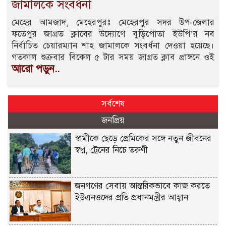
জামালকে সংবর্ধনা
মেহের আমজাদ, মেহেরপুরঃ মেহেরপুর সদর উপ-জেলার
ফতেপুর জাগ্রত ক্লাবের উদ্যোগে বুড়িপোতা ইউপি’র নব
নির্বাচিত চেয়ারম্যান শাহ জামালকে সংবর্ধনা দেওয়া হয়েছে।
গতকাল শুক্রবার বিকেল ৫ টার সময় জাগ্রত ক্লাব প্রাঙ্গনে ওই
আরো পড়ুন..
সর্বশেষ
জনপ্রিয়
স্বামীকে ছেড়ে প্রেমিকের সঙ্গে নতুন জীবনের
স্বপ্ন, ট্রেনের নিচে তরুণী
জনগণের সেবায় আন্তরিকভাবে কাজ করতে
ইউএনওদের প্রতি প্রধানমন্ত্রীর আহ্বান