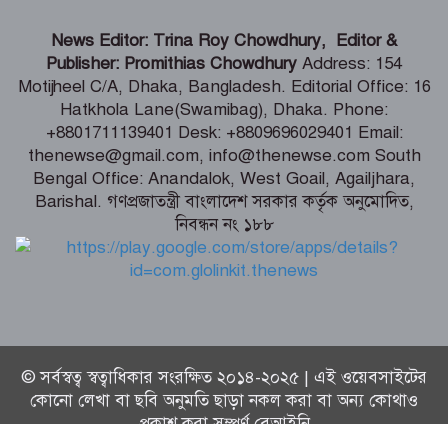
টানা ৫ দিন অনশনের পর বিয়ে, তিন মাস পর
News Editor: Trina Roy Chowdhury, Editor &
মিলল মোনিয়ার ঝুলন্ত লাশ
Publisher: Promithias Chowdhury
Address: 154
Motijheel C/A, Dhaka, Bangladesh. Editorial Office: 16
Hatkhola Lane(Swamibag), Dhaka. Phone:
শ্যামনগরে ৫ আগস্ট জুলাই গণঅভ্যুত্থান
+8801711139401 Desk: +8809696029401 Email:
দিবস উপলক্ষে সমাবেশ ও গণমিছিল
thenewse@gmail.com, info@thenewse.com South
Bengal Office: Anandalok, West Goail, Agailjhara,
Barishal. গণপ্রজাতন্ত্রী বাংলাদেশ সরকার কর্তৃক অনুমোদিত,
নিবন্ধন নং ১৮৮
জাল দলিলের অভিযোগ-কোটালীপাড়ায় দুই
দলিল লেখক সাময়িক বহিস্কার
© সর্বস্বত্ব স্বত্বাধিকার সংরক্ষিত ২০১৪-২০২৫ | এই ওয়েবসাইটের
কোনো লেখা বা ছবি অনুমতি ছাড়া নকল করা বা অন্য কোথাও
প্রকাশ করা সম্পূর্ণ বেআইনি