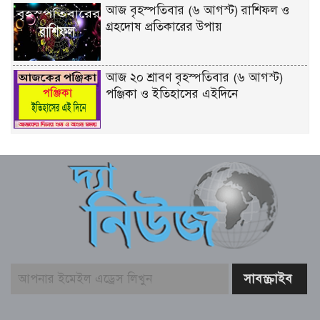
আজ বৃহস্পতিবার (৬ আগস্ট) রাশিফল ও
গ্রহদোষ প্রতিকারের উপায়
আজ ২০ শ্রাবণ বৃহস্পতিবার (৬ আগস্ট)
পঞ্জিকা ও ইতিহাসের এইদিনে
শেখ হাসিনার দিল্লিতে সংবাদ সম্মেলন নিয়ে
পররাষ্ট্র মন্ত্রণালয়ের কড়া প্রতিক্রিয়া
বুড়িগঙ্গায় তরল বর্জ্য নির্গমনস্থল থেকে নমুনা
সংগ্রহ
ভোলায় ৫ম শ্রেণির ছাত্রীকে সংঘবদ্ধ ধর্ষণ-
ভিডিও ধারণ, তিন কিশোর গ্রেপ্তার