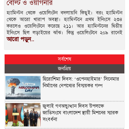
বোল্ট ও ওয়াগনার
হ্যামিল্টন থেকে ওয়েলিংটন বদলায়নি কিছুই। বরং হ্যামিল্টন
থেকে আরো খারাপ অবস্থা। হ্যামিল্টনে প্রথম ইনিংসে ২৩৪
করলেও ওয়েলিংটনে করেছে ২১১। আর হ্যামিল্টনের দ্বিতীয়
ইনিংসে ছিল লড়াইয়ের ঝাঁঝ। কিন্তু ওয়েলিংটনে ২০৯ রানেই
আরো পড়ুন..
সর্বশেষ
জনপ্রিয়
হিরোশিমা দিবস: ‘ওপেনহাইমার’ সিনেমার
নির্মাণের নেপথ্যের বিস্ময়কর গল্প
জুলাই গণঅভ্যুত্থান দিবস উপলক্ষে
জাতিসংঘে বাংলাদেশ স্থায়ী মিশনের স্মারক
সংবর্ধনা