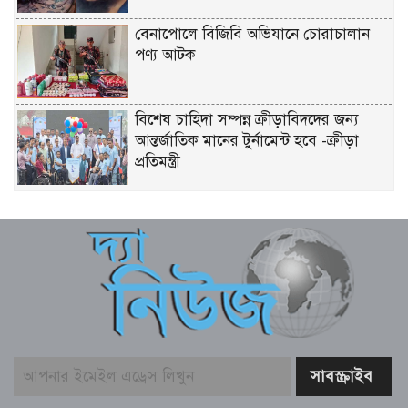
বেনাপোলে বিজিবি অভিযানে চোরাচালান
পণ্য আটক
বিশেষ চাহিদা সম্পন্ন ক্রীড়াবিদদের জন্য
আন্তর্জাতিক মানের টুর্নামেন্ট হবে -ক্রীড়া
প্রতিমন্ত্রী
জনবান্ধব স্বাস্থ্যসেবা নিশ্চিতে মান্দায় এমপি
ফ্যান ও নেবুলাইজার বিতরণ
২০ আগস্ট নতুন রাষ্ট্রপতি নির্বাচন, তফসিল
ঘোষণা কমিশনের
শিকলমুক্ত গণতান্ত্রিক বাংলাদেশ গড়াই
আমাদের লক্ষ্য: তথ্য ও সম্প্রচার মন্ত্রী