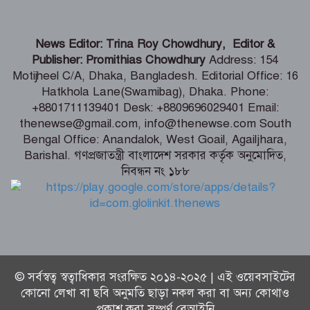
ঢাকায় মহাসমাবেশসহ কর্মসূচি ঘোষণা
News Editor: Trina Roy Chowdhury, Editor &
করেছে ১১ দলীয় ঐক্য জোট
Publisher: Promithias Chowdhury
Address: 154
Motijheel C/A, Dhaka, Bangladesh. Editorial Office: 16
Hatkhola Lane(Swamibag), Dhaka. Phone:
সচিবালয়ের সামনে অতিরিক্ত পুলিশ
+8801711139401 Desk: +8809696029401 Email:
মোতায়েন
thenewse@gmail.com, info@thenewse.com South
Bengal Office: Anandalok, West Goail, Agailjhara,
Barishal. গণপ্রজাতন্ত্রী বাংলাদেশ সরকার কর্তৃক অনুমোদিত,
নিবন্ধন নং ১৮৮
সূর্যের পৃষ্ঠে লুকিয়ে ছিল যে রহস্য
© সর্বস্বত্ব স্বত্বাধিকার সংরক্ষিত ২০১৪-২০২৫ | এই ওয়েবসাইটের
কোনো লেখা বা ছবি অনুমতি ছাড়া নকল করা বা অন্য কোথাও
প্রকাশ করা সম্পূর্ণ বেআইনি