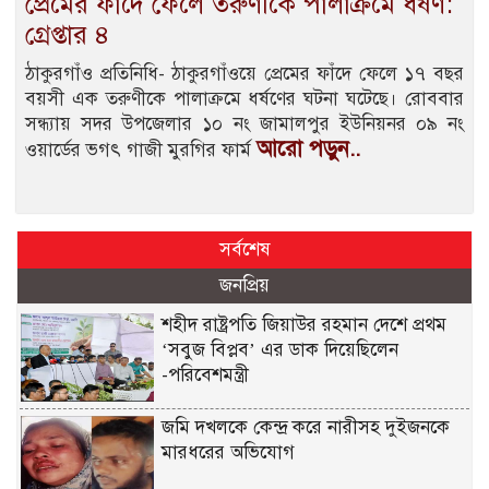
প্রেমের ফাঁদে ফেলে তরুণীকে পালাক্রমে ধর্ষণ:
গ্রেপ্তার ৪
ঠাকুরগাঁও প্রতিনিধি- ঠাকুরগাঁওয়ে প্রেমের ফাঁদে ফেলে ১৭ বছর
বয়সী এক তরুণীকে পালাক্রমে ধর্ষণের ঘটনা ঘটেছে। রোববার
সন্ধ্যায় সদর উপজেলার ১০ নং জামালপুর ইউনিয়নর ০৯ নং
আরো পড়ুন..
ওয়ার্ডের ভগৎ গাজী মুরগির ফার্ম
সর্বশেষ
জনপ্রিয়
শহীদ রাষ্ট্রপতি জিয়াউর রহমান দেশে প্রথম
‘সবুজ বিপ্লব’ এর ডাক দিয়েছিলেন
-পরিবেশমন্ত্রী
জমি দখলকে কেন্দ্র করে নারীসহ দুইজনকে
মারধরের অভিযোগ