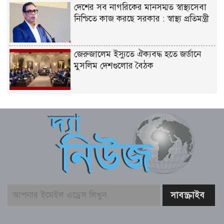
দেশের সব নাগরিকের মানসম্মত স্বাস্থ্যসেবা
নিশ্চিতে কাজ করছে সরকার : স্বাস্থ্য প্রতিমন্ত্রী
জেরুজালেম ইস্যুতে ঐক্যবদ্ধ হতে জর্ডানে
মুসলিম দেশগুলোর বৈঠক
ডিএমপির ২৪ ঘণ্টার অভিযানে গ্রেপ্তার ৪৬৬
জন, মামলা ৫৭
নড়াইলে পুলিশের অভিযানে ডাকাত গ্রেপ্তার
শতবর্ষের চলাচলের পথ বন্ধ, অবরুদ্ধ
সংখ্যালঘু তিন পরিবার