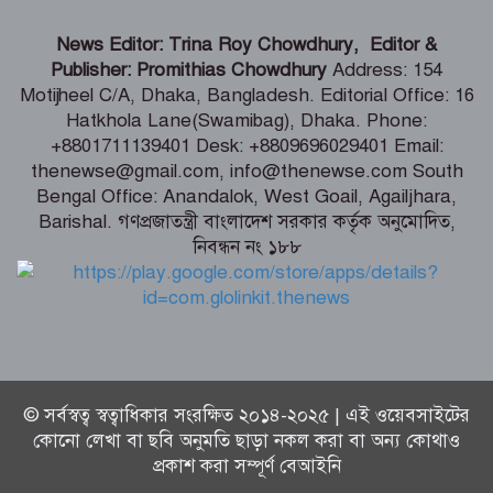
ট্রাম্পের হেলিকপ্টারের কাছাকাছি যাত্রীবাহী
News Editor: Trina Roy Chowdhury, Editor &
বিমান, তদন্ত শুরু
Publisher: Promithias Chowdhury
Address: 154
Motijheel C/A, Dhaka, Bangladesh. Editorial Office: 16
Hatkhola Lane(Swamibag), Dhaka. Phone:
রোমে বাংলাদেশ দূতাবাসে ‘জুলাই
+8801711139401 Desk: +8809696029401 Email:
গণঅভ্যুত্থান দিবস ২০২৬’ উদযাপিত:
thenewse@gmail.com, info@thenewse.com South
প্রবাসীদের ঐক্যবদ্ধ ভূমিকার আহ্বান
Bengal Office: Anandalok, West Goail, Agailjhara,
Barishal. গণপ্রজাতন্ত্রী বাংলাদেশ সরকার কর্তৃক অনুমোদিত,
নিবন্ধন নং ১৮৮
স্বামী ভক্তিপ্রসাদ মধুসূদন গোস্বামী মহারাজের
আবির্ভাব তিথি আজ
© সর্বস্বত্ব স্বত্বাধিকার সংরক্ষিত ২০১৪-২০২৫ | এই ওয়েবসাইটের
কোনো লেখা বা ছবি অনুমতি ছাড়া নকল করা বা অন্য কোথাও
প্রকাশ করা সম্পূর্ণ বেআইনি