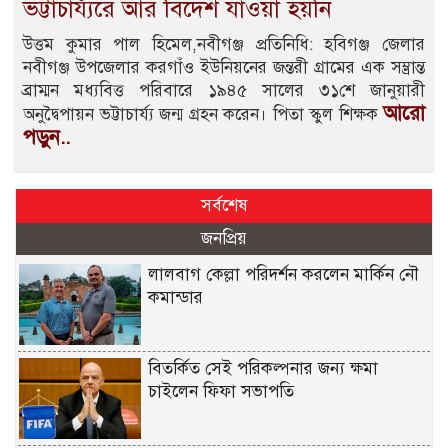
ভট্টাচার্য্যরে আর বিদেশ যাওয়া হয়নি
উত্তম কুমার পাল হিমেল,নবীগঞ্জ প্রতিনিধি: হবিগঞ্জ জেলার
নবীগঞ্জ উপজেলার করগাঁও ইউনিয়নের জন্তরী গ্রামের এক সম্ভ্রান্ত
ব্রাম্মন মধ্যবিত্ত পরিবারে ১৯৪৫ সালের ৩১শে জানুয়ারী
আরো
অনুদ্বৈপায়ন ভট্টাচার্য্য জন্ম গ্রহন করেন। পিতা স্কুল শিক্ষক
পড়ুন..
সর্বশেষ
জনপ্রিয়
লালবাগ কেল্লা পরিদর্শন করলেন মার্কিন নৌ
কমান্ডার
বিতর্কিত সেই পরিকল্পনার জন্য ক্ষমা
চাইলেন ফিফা সভাপতি