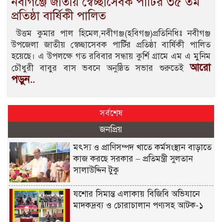
নবীগঞ্জে জাতীয় স্বেচ্ছাসেবক পার্টির ৩৫ তম
প্রতিষ্ঠা বার্ষিকী পালিত
উত্তম কুমার পাল হিমেল,নবীগঞ্জ(হবিগঞ্জ)প্রতিনিধিঃ নবীগঞ্জ
উপজেলা জাতীয় স্বেচ্ছাসেবক পার্টির প্রতিষ্ঠা বার্ষিকী পালিত
হয়েছে। এ উপলক্ষে গত রবিবার সন্ধায় কুর্শি গ্রামে এম এ মুনিম
আরো
চৌধুরী বাবুর বাস ভবনে অনুষ্ঠিত সভার শুরুতেই
পড়ুন..
সর্বশেষ
জনপ্রিয়
মৎস্য ও প্রাণিসম্পদ খাতে কর্মসংস্থান বাড়াতে
কাজ করছে সরকার – প্রতিমন্ত্রী সুলতান
সালাউদ্দিন টুকু
যশোর সিমান্ত এলাকায় বিজিবি অভিযানে
মাদকদ্রব্য ও চোরাচালান পণ্যসহ আটক-১