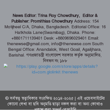
শৈলকুপায় ৩ হাজার কৃষকের মাঝে
News Editor: Trina Roy Chowdhury, Editor &
গ্রীষ্মকালীন পেঁয়াজের বীজ বিতরণ
Publisher: Promithias Chowdhury
Address: 154
Motijheel C/A, Dhaka, Bangladesh. Editorial Office: 16
Hatkhola Lane(Swamibag), Dhaka. Phone:
নারীকে জোরপূর্বক অর্ধউলঙ্গ করে যুবদল
+8801711139401 Desk: +8809696029401 Email:
কর্মীর ভিডিও ধারন, অতঃপর
thenewse@gmail.com, info@thenewse.com South
Bengal Office: Anandalok, West Goail, Agailjhara,
Barishal. গণপ্রজাতন্ত্রী বাংলাদেশ সরকার কর্তৃক অনুমোদিত,
নিবন্ধন নং ১৮৮
দেশে হাম ও উপসর্গে আরও ৪ শিশুর মৃত্যু
© সর্বস্বত্ব স্বত্বাধিকার সংরক্ষিত ২০১৪-২০২৫ | এই ওয়েবসাইটের
কোনো লেখা বা ছবি অনুমতি ছাড়া নকল করা বা অন্য কোথাও
প্রকাশ করা সম্পূর্ণ বেআইনি