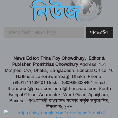
রিয়াদে নিহতদের দেশে ফেরানোসহ প্রাপ্য
ক্ষতিপূরনে সহায়তার আশ্বাস
‘টক্সিক’-এর ট্রেলারে ‘অ্যানিমেল’ ছবির
রণবীর কাপুরের মিল দেখছে নেটিজেনরা
আজ ১০ আগস্ট (২৪ শ্রাবণ) সোমবারে
রাশিফল ও গ্রহদোষ প্রতিকারের উপায়
News Editor: Trina Roy Chowdhury, Editor &
Publisher: Promithias Chowdhury
Address: 154
Motijheel C/A, Dhaka, Bangladesh. Editorial Office: 16
আজ সোমবার (১০ আগস্ট) পঞ্জিকা ও
Hatkhola Lane(Swamibag), Dhaka. Phone:
ইতিহাসের এইদিনে
+8801711139401 Desk: +8809696029401 Email:
thenewse@gmail.com, info@thenewse.com South
Bengal Office: Anandalok, West Goail, Agailjhara,
Barishal. গণপ্রজাতন্ত্রী বাংলাদেশ সরকার কর্তৃক অনুমোদিত,
সৌদি আরবে সোফা কারখানায় ভয়াবহ
নিবন্ধন নং ১৮৮
আগুন, নিহত ১৬ বাংলাদেশি