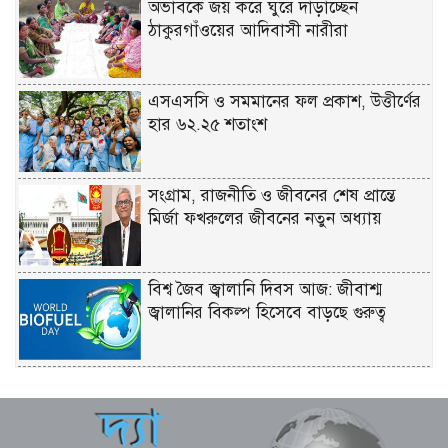
অভাবকে জয় করে ঘুরে দাঁড়াচ্ছেন
ঠাকুরগাঁওয়ের আদিবাসী নারীরা
এসএসসি ও সমমানের ফল প্রকাশ, উত্তীর্ণের
হার ৬২.২৫ শতাংশ
সংগ্রাম, রাজনীতি ও জীবনের শেষ প্রান্তে
মির্জা ফখরুলের জীবনের নতুন অধ্যায়
বিশ্ব জৈব জ্বালানি দিবস আজ: জীবাশ্ম
জ্বালানির বিকল্প হিসেবে বাড়ছে গুরুত্ব
৩০ বছর পর গোবিন্দর কষ্টের কথা প্রকাশ