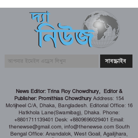
আলোচিত কনটেন্ট ক্রিয়েটর রিপন মিয়া
গ্রেফতার
বিনামূল্যে চ্যাটজিপিটি ব্যবহারকারীদের জন্য
বড় সুখবর
গণমাধ্যমের ওপর নিয়ন্ত্রণ নয়, প্রয়োজন
নিয়মতান্ত্রিক কাঠামো: তথ্য ও সম্প্রচারমন্ত্রী
টেকসই গণতন্ত্র প্রতিষ্ঠায় স্বাধীন ও শক্তিশালী
News Editor: Trina Roy Chowdhury, Editor &
গণমাধ্যমের বিকল্প নেই -মির্জা ফখরুল
Publisher: Promithias Chowdhury
Address: 154
Motijheel C/A, Dhaka, Bangladesh. Editorial Office: 16
Hatkhola Lane(Swamibag), Dhaka. Phone:
জুলাই তথ্যচিত্র থেকে আবু সাঈদের ছবি-
+8801711139401 Desk: +8809696029401 Email:
ভিডিও যে কারণে বাদ দেওয়া হয়েছিল
thenewse@gmail.com, info@thenewse.com South
Bengal Office: Anandalok, West Goail, Agailjhara,