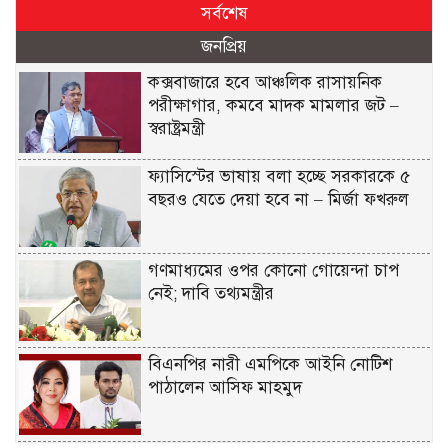
সর্বশেষ
জনপ্রিয়
কক্সবাজারে হবে আঞ্চলিক রাসায়নিক
পরীক্ষাগার, কমবে মাদক মামলার জট –
স্বরাষ্ট্রমন্ত্রী
ফ্যাসিস্টের ভাষায় বলা হচ্ছে সরকারকে ৫
বছরও যেতে দেয়া হবে না – মির্জা ফখরুল
গণমাধ্যমের ওপর কোনো গোয়েন্দা চাপ
নেই; দাবি তথ্যমন্ত্রীর
বিএনপির নারী এমপিকে আইনি নোটিশ
পাঠালেন আসিফ মাহমুদ