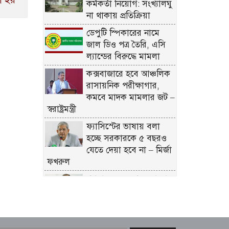
কর্মকর্তা নিয়োগ: সংখ্যালঘু
না থাকায় প্রতিক্রিয়া
ডেপুটি স্পিকারের নামে
জাল ডিও পত্র তৈরি, এসি
ল্যান্ডের বিরুদ্ধে মামলা
কক্সবাজারে হবে আঞ্চলিক
রাসায়নিক পরীক্ষাগার,
কমবে মাদক মামলার জট –
স্বরাষ্ট্রমন্ত্রী
ফ্যাসিস্টের ভাষায় বলা
হচ্ছে সরকারকে ৫ বছরও
যেতে দেয়া হবে না – মির্জা
ফখরুল
গণমাধ্যমের ওপর কোনো
গোয়েন্দা চাপ নেই; দাবি
তথ্যমন্ত্রীর
বিএনপির নারী এমপিকে