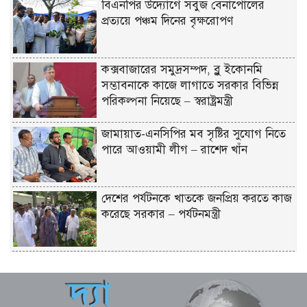
বিএনপির উদ্যোগে সবুজ বেনাপোলের
প্রত্যয়ে পঞ্চম দিনের বৃক্ষরোপণ
কক্সবাজারের সমুদ্রসম্পদ, ব্লু ইকোনমি
সম্ভাবনাকে কাজে লাগাতে সরকার বিভিন্ন
পরিকল্পনা নিয়েছে – স্বরাষ্ট্রমন্ত্রী
জামায়াত-এনসিপির মব সৃষ্টির সুযোগ নিতে
পারে আওয়ামী লীগ – রাশেদ খাঁন
দেশের পর্যটনকে খাতকে জনপ্রিয় করতে কাজ
করেছে সরকার – পর্যটনমন্ত্রী
স্বস্তির বার্তা পেলেন থালাপতি বিজয়, মামলা
প্রত্যাহার স্ত্রীর