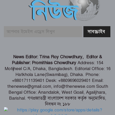
দেশে হাম উপসর্গে আরও ৩ জনের মৃত্যু
দিল্লিতে শেখ হাসিনার বক্তব্য নিয়ে যা বলছে
ভারত
পাইকগাছায় নার্সারীতে গুটি কলম তৈরিতে
News Editor: Trina Roy Chowdhury, Editor &
ব্যস্ত সময় পার করছেন শ্রমিকরা
Publisher: Promithias Chowdhury
Address: 154
Motijheel C/A, Dhaka, Bangladesh. Editorial Office: 16
Hatkhola Lane(Swamibag), Dhaka. Phone:
মুসলিম ন্যাটো ঘোষণা
+8801711139401 Desk: +8809696029401 Email:
thenewse@gmail.com, info@thenewse.com South
Bengal Office: Anandalok, West Goail, Agailjhara,
Barishal. গণপ্রজাতন্ত্রী বাংলাদেশ সরকার কর্তৃক অনুমোদিত,
মিঠুনকে হাসপাতালে দেখতে গেলেন মুখ্যমন্ত্রী
নিবন্ধন নং ১৮৮
শুভেন্দু অধিকারী