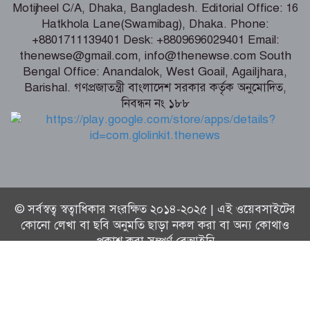
Motijheel C/A, Dhaka, Bangladesh. Editorial Office: 16
Hatkhola Lane(Swamibag), Dhaka. Phone:
শৈলকুপায় ৩ হাজার কৃষকের মাঝে
+8801711139401 Desk: +8809696029401 Email:
গ্রীষ্মকালীন পেঁয়াজের বীজ বিতরণ
thenewse@gmail.com, info@thenewse.com South
Bengal Office: Anandalok, West Goail, Agailjhara,
Barishal. গণপ্রজাতন্ত্রী বাংলাদেশ সরকার কর্তৃক অনুমোদিত,
নিবন্ধন নং ১৮৮
নারীকে জোরপূর্বক অর্ধউলঙ্গ করে যুবদল
কর্মীর ভিডিও ধারন, অতঃপর
© সর্বস্বত্ব স্বত্বাধিকার সংরক্ষিত ২০১৪-২০২৫ | এই ওয়েবসাইটের
কোনো লেখা বা ছবি অনুমতি ছাড়া নকল করা বা অন্য কোথাও
প্রকাশ করা সম্পূর্ণ বেআইনি
Technical Supported By:
Thenews Team