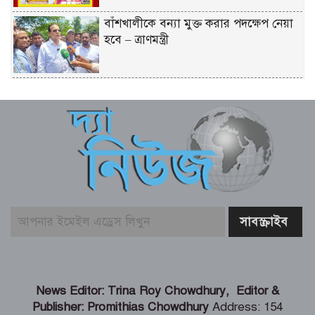
বাঁশখালীকে বন্যা মুক্ত করার পদক্ষেপ নেয়া
হবে – ত্রাণমন্ত্রী
হাওরে বাড়বে মাছের অভয়াশ্রম, ইজারা প্রথা
বাতিলের উদ্যোগ – মৎস্য ও প্রাণিসম্পদ এবং
কৃষিমন্ত্রী
তরুণদের নেতৃত্বেই টেকসই হবে প্রযুক্তিনির্ভর
উন্নয়ন – তথ্যপ্রযুক্তি মন্ত্রী
বেনাপোল ইমিগ্রেশন পরিদর্শনে এসবি প্রধান,
যাত্রী হয়রানি বন্ধের নির্দেশ
কালীগঞ্জে শিক্ষার্থীদের দক্ষতা ও ক্যারিয়ার
News Editor: Trina Roy Chowdhury, Editor &
উন্নয়ন বিষয়ক মোটিভেশনাল সেমিনার
Publisher: Promithias Chowdhury
Address: 154