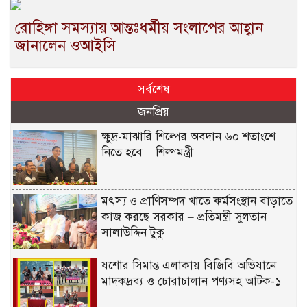
রোহিঙ্গা সমস্যায় আন্তঃধর্মীয় সংলাপের আহ্বান
জানালেন ওআইসি
সর্বশেষ
জনপ্রিয়
ক্ষুদ্র-মাঝারি শিল্পের অবদান ৬০ শতাংশে
নিতে হবে – শিল্পমন্ত্রী
মৎস্য ও প্রাণিসম্পদ খাতে কর্মসংস্থান বাড়াতে
কাজ করছে সরকার – প্রতিমন্ত্রী সুলতান
সালাউদ্দিন টুকু
যশোর সিমান্ত এলাকায় বিজিবি অভিযানে
মাদকদ্রব্য ও চোরাচালান পণ্যসহ আটক-১