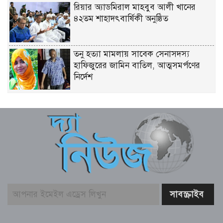
রিয়ার অ্যাডমিরাল মাহবুব আলী খানের
৪২তম শাহাদৎবার্ষিকী অনুষ্ঠিত
তনু হত্যা মামলায় সাবেক সেনাসদস্য
হাফিজুরের জামিন বাতিল, আত্মসমর্পণের
নির্দেশ
লিবিয়ায় মাফিয়ার নির্যাতনে মাদারীপুরের
যুবকের মৃত্যু
পাইকগাছায় ছাত্র ও দরিদ্র মানুষের মাঝে
সাইকেল, সেলাই মেশিন ও ভ্যান বিতরণ
মার্কিন প্রশান্ত মহাসাগরীয় নৌবহর
কমান্ডারের বাংলাদেশ সফর শেষ