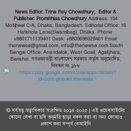
ভারতীয় হাইক‌মিশনা‌রের স‌ঙ্গে আইএবিডির
News Editor: Trina Roy Chowdhury, Editor &
প্রতি‌নি‌ধিদ‌লের সাক্ষাৎ
Publisher: Promithias Chowdhury
Address: 154
Motijheel C/A, Dhaka, Bangladesh. Editorial Office: 16
Hatkhola Lane(Swamibag), Dhaka. Phone:
গ্যাস-বিদ্যুৎ সংকটের জবাব চেয়ে
+8801711139401 Desk: +8809696029401 Email:
প্রধানমন্ত্রীর কাছে স্মারকলিপি ১১ দলের
thenewse@gmail.com, info@thenewse.com South
Bengal Office: Anandalok, West Goail, Agailjhara,
Barishal. গণপ্রজাতন্ত্রী বাংলাদেশ সরকার কর্তৃক অনুমোদিত,
নিবন্ধন নং ১৮৮
পররাষ্ট্রমন্ত্রীর কা‌ছে ইউএনডিপির আবাসিক
প্রতিনিধির পরিচয়পত্র পেশ
© সর্বস্বত্ব স্বত্বাধিকার সংরক্ষিত ২০১৪-২০২৫ | এই ওয়েবসাইটের
কোনো লেখা বা ছবি অনুমতি ছাড়া নকল করা বা অন্য কোথাও
প্রকাশ করা সম্পূর্ণ বেআইনি