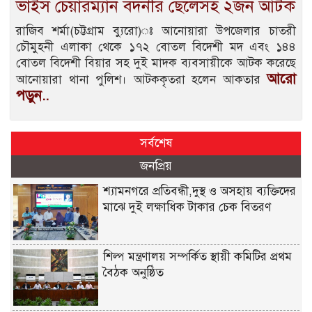
ভাইস চেয়ারম্যান বদনীর ছেলেসহ ২জন আটক
রাজিব শর্মা(চট্টগ্রাম ব্যুরো)ঃ আনোয়ারা উপজেলার চাতরী
চৌমুহনী এলাকা থেকে ১৭২ বোতল বিদেশী মদ এবং ১৪৪
বোতল বিদেশী বিয়ার সহ দুই মাদক ব্যবসায়ীকে আটক করেছে
আরো
আনোয়ারা থানা পুলিশ। আটককৃতরা হলেন আকতার
পড়ুন..
সর্বশেষ
জনপ্রিয়
শ্যামনগরে প্রতিবন্ধী,দুস্থ ও অসহায় ব্যক্তিদের
মাঝে দুই লক্ষাধিক টাকার চেক বিতরণ
শিল্প মন্ত্রণালয় সম্পর্কিত স্থায়ী কমিটির প্রথম
বৈঠক অনুষ্ঠিত