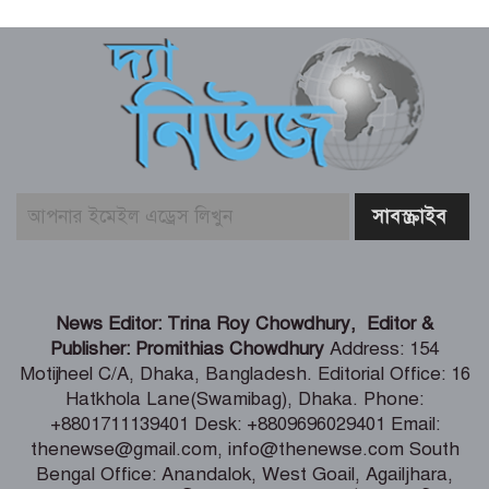
আজ ২০ শ্রাবণ বৃহস্পতিবার (৬ আগস্ট)
পঞ্জিকা ও ইতিহাসের এইদিনে
শেখ হাসিনার দিল্লিতে সংবাদ সম্মেলন নিয়ে
পররাষ্ট্র মন্ত্রণালয়ের কড়া প্রতিক্রিয়া
বুড়িগঙ্গায় তরল বর্জ্য নির্গমনস্থল থেকে নমুনা
সংগ্রহ
ভোলায় ৫ম শ্রেণির ছাত্রীকে সংঘবদ্ধ ধর্ষণ-
News Editor: Trina Roy Chowdhury, Editor &
ভিডিও ধারণ, তিন কিশোর গ্রেপ্তার
Publisher: Promithias Chowdhury
Address: 154
Motijheel C/A, Dhaka, Bangladesh. Editorial Office: 16
Hatkhola Lane(Swamibag), Dhaka. Phone:
টানা ৫ দিন অনশনের পর বিয়ে, তিন মাস পর
+8801711139401 Desk: +8809696029401 Email:
মিলল মোনিয়ার ঝুলন্ত লাশ
thenewse@gmail.com, info@thenewse.com South
Bengal Office: Anandalok, West Goail, Agailjhara,