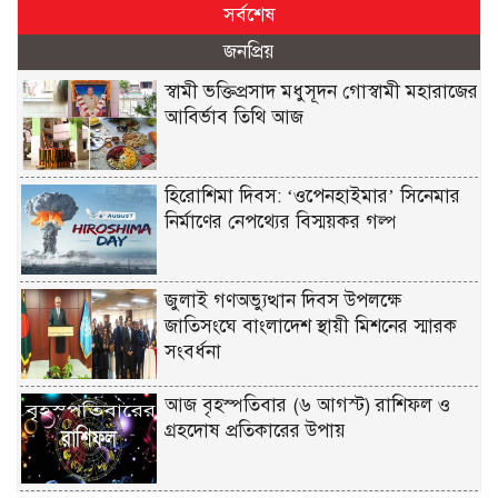
সর্বশেষ
জনপ্রিয়
স্বামী ভক্তিপ্রসাদ মধুসূদন গোস্বামী মহারাজের
আবির্ভাব তিথি আজ
হিরোশিমা দিবস: ‘ওপেনহাইমার’ সিনেমার
নির্মাণের নেপথ্যের বিস্ময়কর গল্প
জুলাই গণঅভ্যুত্থান দিবস উপলক্ষে
জাতিসংঘে বাংলাদেশ স্থায়ী মিশনের স্মারক
সংবর্ধনা
আজ বৃহস্পতিবার (৬ আগস্ট) রাশিফল ও
গ্রহদোষ প্রতিকারের উপায়