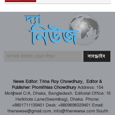
জুলাই গণঅভ্যুত্থানের দ্বিতীয় বার্ষিকীতে
বেনাপোলে বিএনপির আনন্দ র‌্যালি ও
সমাবেশ
ডাসারে পানিতে ডুবে বৃদ্ধের মৃত্যু
গণঅভ্যুত্থানের দুই বছর পুর্তি উপলক্ষে
ঝিনাইদহে ১১ দলীয় ঐক্য জোটের
গণসমাবেশ
শ্যামনগরে ফাইটার ক্যারাতে ক্লাবের বেল্ট
News Editor: Trina Roy Chowdhury, Editor &
প্রদান অনুষ্ঠান
Publisher: Promithias Chowdhury
Address: 154
Motijheel C/A, Dhaka, Bangladesh. Editorial Office: 16
Hatkhola Lane(Swamibag), Dhaka. Phone:
নিউটনের আপেলের মতো গণ-অভ্যুত্থান
+8801711139401 Desk: +8809696029401 Email:
অটোমেটিক পড়েনি – স্বরাষ্ট্রমন্ত্রী
thenewse@gmail.com, info@thenewse.com South