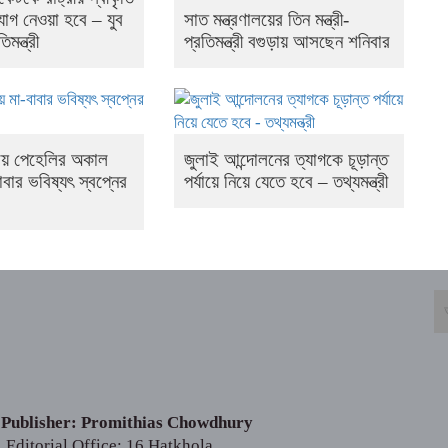
সাত মন্ত্রণালয়ের তিন মন্ত্রী-
োগ নেওয়া হবে – যুব
প্রতিমন্ত্রী বগুড়ায় আসছেন শনিবার
িমন্ত্রী
নায় পেহেলির অকাল
জুলাই আন্দোলনের ত্যাগকে চূড়ান্ত
বাবার ভবিষ্যৎ স্বপ্নের
পর্যায়ে নিয়ে যেতে হবে – তথ্যমন্ত্রী
 Publisher: Promithias Chowdhury
Editorial Office: 16 Hatkhola