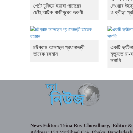
পেটে ঢুকিয়ে ইয়াবা পাচারের
দেওয়ার উদ্য
চেষ্টা,আটক গাজীপুরের তরুণী
ও ক্রীড়া প্রত
চট্টগ্রাম আসছেন প্রধানমন্ত্রী
একটি দুর্ঘট
তারেক রহমান
মৃত্যুতে মা-
সমাধি
News Editor: Trina Roy Chowdhury, Editor &
Address: 154 Motijheel C/A, Dhaka, Bangladesh. 