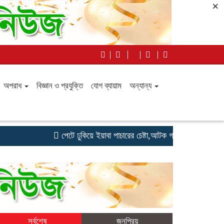
×
অপরাধ
বিজ্ঞান ও প্রযুক্তি
যোগ ব্যায়াম
অন্যান্য
পেটে ঢুকিয়ে ইয়াবা পাচারের চেষ্টা,আটক গাজীপুরের তরুণী
টেপ 
সর্বশেষ
জনপ্রিয়