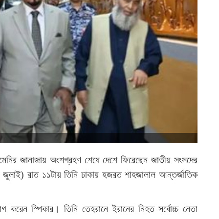
ি খামেনির জানাজায় অংশগ্রহণ শেষে দেশে ফিরেছেন জাতীয় সংসদের
৫ জুলাই) রাত ১১টায় তিনি ঢাকায় হজরত শাহজালাল আন্তর্জাতিক
 করেন স্পিকার। তিনি তেহরানে ইরানের নিহত সর্বোচ্চ নেতা