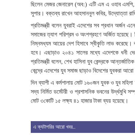
ছিলেন মেজর জেনারেল (অব:) এটি এম এ ওহাব এমপি, অ
সুপার। বক্তব্য রাখেন আহসাননুল কবির, উদ্যোত্তা রা
প্রতিমন্ত্রী বলেন যুবরাই এদেশের সব প্রধান অর্জন এন
সমাজের ত্যাগ পরিশ্রম ও অংশগ্রহণে অর্জিত হয়েছে। তিন
নিম্নমধ্যম আয়ের দেশ হিসাবে স্বীকৃৃতি লাভ করেছে।
হবে। এছাড়াও ২০৪১ সালের মধ্যে এদেশকে ধনী দে
প্রতিমন্ত্রী বলেন, শেখ হাসিনা যুব কেন্দ্রকে আন্তর্জাত
কেন্দ্রে এদেশের যুব সমাজ ছাড়াও বিদেশের যুবকরা আরো 
দিন ব্যাপী এ কর্মশালায় মোট ১৬০জন যুবক ও যুব মহিলা অ
সদ্য নির্মিত ডর্মেটরী ও প্রশাসনিক ভবনের উর্দ্ধমুখি 
মোট ৩কোটি ১৫ লক্ষ্য ৪১ হাজার টাকা ব্যয় হয়েছে।
এ ক্যটাগরির আরো খবর..