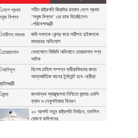
শহীদ রাষ্ট্রপতি জিয়াউর রহমান দেশে প্রথম
‘সবুজ বিপ্লব’ এর ডাক দিয়েছিলেন
-পরিবেশমন্ত্রী
জমি দখলকে কেন্দ্র করে নারীসহ দুইজনকে
মারধরের অভিযোগ
বেনাপোলে বিজিবি অভিযানে চোরাচালান পণ্য
আটক
বিশেষ চাহিদা সম্পন্ন ক্রীড়াবিদদের জন্য
আন্তর্জাতিক মানের টুর্নামেন্ট হবে -ক্রীড়া
্রতিমন্ত্রী
জনবান্ধব স্বাস্থ্যসেবা নিশ্চিতে মান্দায় এমপি
ফ্যান ও নেবুলাইজার বিতরণ
২০ আগস্ট নতুন রাষ্ট্রপতি নির্বাচন, তফসিল
ঘোষণা কমিশনের
শিকলমুক্ত গণতান্ত্রিক বাংলাদেশ গড়াই