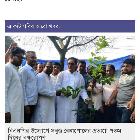
এ ক্যটাগরির আরো খবর..
বিএনপির উদ্যোগে সবুজ বেনাপোলের প্রত্যয়ে পঞ্চম
দিনের বৃক্ষরোপণ