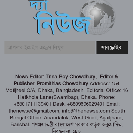
স্বস্তির বার্তা পেলেন থালাপতি বিজয়, মামলা
প্রত্যাহার স্ত্রীর
দেশে হাম উপসর্গে আরও ৩ জনের মৃত্যু
দিল্লিতে শেখ হাসিনার বক্তব্য নিয়ে যা বলছে
News Editor: Trina Roy Chowdhury, Editor &
ভারত
Publisher: Promithias Chowdhury
Address: 154
Motijheel C/A, Dhaka, Bangladesh. Editorial Office: 16
Hatkhola Lane(Swamibag), Dhaka. Phone:
পাইকগাছায় নার্সারীতে গুটি কলম তৈরিতে
+8801711139401 Desk: +8809696029401 Email:
ব্যস্ত সময় পার করছেন শ্রমিকরা
thenewse@gmail.com, info@thenewse.com South
Bengal Office: Anandalok, West Goail, Agailjhara,
Barishal. গণপ্রজাতন্ত্রী বাংলাদেশ সরকার কর্তৃক অনুমোদিত,
নিবন্ধন নং ১৮৮
মুসলিম ন্যাটো ঘোষণা