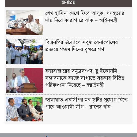
জনপ্রিয়
শেখ হাসিনা দেশে ফিরে আসুক, গণহত্যার
দায় নিয়ে কারাগারে যাক – আইনমন্ত্রী
বিএনপির উদ্যোগে সবুজ বেনাপোলের
প্রত্যয়ে পঞ্চম দিনের বৃক্ষরোপণ
কক্সবাজারের সমুদ্রসম্পদ, ব্লু ইকোনমি
সম্ভাবনাকে কাজে লাগাতে সরকার বিভিন্ন
পরিকল্পনা নিয়েছে – স্বরাষ্ট্রমন্ত্রী
জামায়াত-এনসিপির মব সৃষ্টির সুযোগ নিতে
পারে আওয়ামী লীগ – রাশেদ খাঁন
দেশের পর্যটনকে খাতকে জনপ্রিয় করতে কাজ
করেছে সরকার – পর্যটনমন্ত্রী