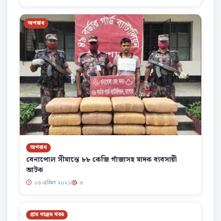
অপরাধ
অপরাধ
বেনাপোল সীমান্তে ৮৮ কেজি গাঁজাসহ মাদক ব্যবসায়ী
আটক
১৬ এপ্রিল ২০২১
৬
গ্রাম গঞ্জের খবর