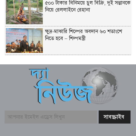
৫০০ টাকার বিনিময়ে চুল বিক্রি, দুই সন্তানকে
নিয়ে রেললাইনে রেহানা
ক্ষুদ্র-মাঝারি শিল্পের অবদান ৬০ শতাংশে
নিতে হবে – শিল্পমন্ত্রী
মৎস্য ও প্রাণিসম্পদ খাতে কর্মসংস্থান বাড়াতে
কাজ করছে সরকার – প্রতিমন্ত্রী সুলতান
সালাউদ্দিন টুকু
যশোর সিমান্ত এলাকায় বিজিবি অভিযানে
মাদকদ্রব্য ও চোরাচালান পণ্যসহ আটক-১
বাঁশখালীকে বন্যা মুক্ত করার পদক্ষেপ নেয়া
হবে – ত্রাণমন্ত্রী