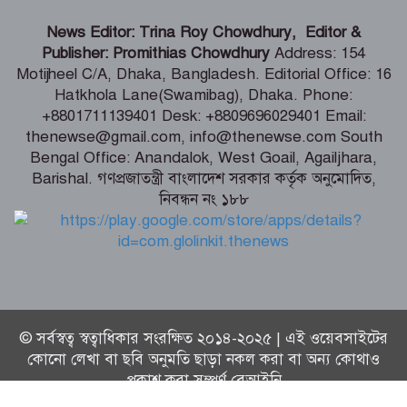
হাওরে বাড়বে মাছের অভয়াশ্রম, ইজারা প্রথা
News Editor: Trina Roy Chowdhury, Editor &
বাতিলের উদ্যোগ – মৎস্য ও প্রাণিসম্পদ এবং
Publisher: Promithias Chowdhury
Address: 154
কৃষিমন্ত্রী
Motijheel C/A, Dhaka, Bangladesh. Editorial Office: 16
Hatkhola Lane(Swamibag), Dhaka. Phone:
তরুণদের নেতৃত্বেই টেকসই হবে প্রযুক্তিনির্ভর
+8801711139401 Desk: +8809696029401 Email:
উন্নয়ন – তথ্যপ্রযুক্তি মন্ত্রী
thenewse@gmail.com, info@thenewse.com South
Bengal Office: Anandalok, West Goail, Agailjhara,
Barishal. গণপ্রজাতন্ত্রী বাংলাদেশ সরকার কর্তৃক অনুমোদিত,
নিবন্ধন নং ১৮৮
বেনাপোল ইমিগ্রেশন পরিদর্শনে এসবি প্রধান,
যাত্রী হয়রানি বন্ধের নির্দেশ
© সর্বস্বত্ব স্বত্বাধিকার সংরক্ষিত ২০১৪-২০২৫ | এই ওয়েবসাইটের
কোনো লেখা বা ছবি অনুমতি ছাড়া নকল করা বা অন্য কোথাও
প্রকাশ করা সম্পূর্ণ বেআইনি