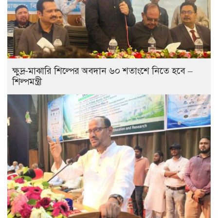
ক্ষুদ্র-মাঝারি শিল্পের অবদান ৬০ শতাংশে নিতে হবে –
শিল্পমন্ত্রী