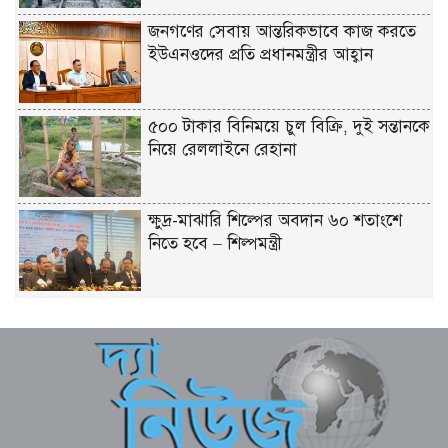
জনগণের সেবায় আন্তরিকভাবে কাজ করতে
ইউএনওদের প্রতি প্রধানমন্ত্রীর আহ্বান
৫০০ টাকার বিনিময়ে চুল বিক্রি, দুই সন্তানকে
নিয়ে রেললাইনে রেহানা
ক্ষুদ্র-মাঝারি শিল্পের অবদান ৬০ শতাংশে
নিতে হবে – শিল্পমন্ত্রী
মৎস্য ও প্রাণিসম্পদ খাতে কর্মসংস্থান বাড়াতে
কাজ করছে সরকার – প্রতিমন্ত্রী সুলতান
সালাউদ্দিন টুকু
যশোর সিমান্ত এলাকায় বিজিবি অভিযানে
মাদকদ্রব্য ও চোরাচালান পণ্যসহ আটক-১