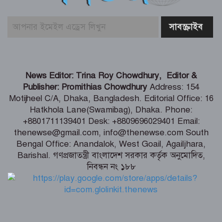
বাঁশখালীকে বন্যা মুক্ত করার পদক্ষেপ নেয়া
হবে – ত্রাণমন্ত্রী
হাওরে বাড়বে মাছের অভয়াশ্রম, ইজারা প্রথা
News Editor: Trina Roy Chowdhury, Editor &
বাতিলের উদ্যোগ – মৎস্য ও প্রাণিসম্পদ এবং
Publisher: Promithias Chowdhury
Address: 154
কৃষিমন্ত্রী
Motijheel C/A, Dhaka, Bangladesh. Editorial Office: 16
Hatkhola Lane(Swamibag), Dhaka. Phone:
তরুণদের নেতৃত্বেই টেকসই হবে প্রযুক্তিনির্ভর
+8801711139401 Desk: +8809696029401 Email:
উন্নয়ন – তথ্যপ্রযুক্তি মন্ত্রী
thenewse@gmail.com, info@thenewse.com South
Bengal Office: Anandalok, West Goail, Agailjhara,
Barishal. গণপ্রজাতন্ত্রী বাংলাদেশ সরকার কর্তৃক অনুমোদিত,
নিবন্ধন নং ১৮৮
বেনাপোল ইমিগ্রেশন পরিদর্শনে এসবি প্রধান,
যাত্রী হয়রানি বন্ধের নির্দেশ