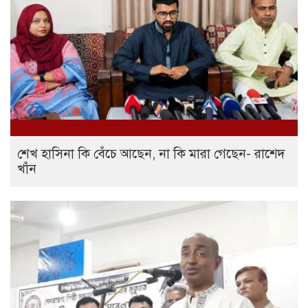
শেখ হাসিনা কি বেঁচে আছেন, না কি মারা গেছেন- রাশেদ
খাঁন