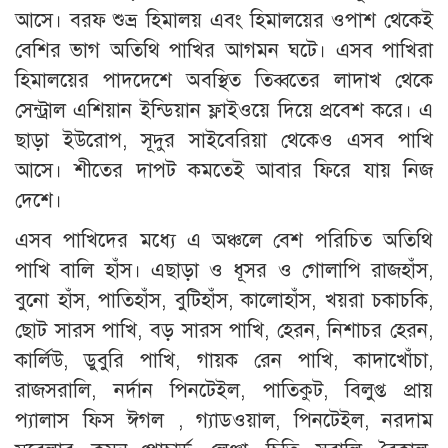
আসে। বরফ শুভ্র হিমালয় এবং হিমালয়ের ওপাশ থেকেই
বেশির ভাগ অতিথি পাখির আগমন ঘটে। এসব পাখিরা
হিমালয়ের পাদদেশে অবস্থিত তিব্বতের লাদাখ থেকে
সেন্ট্রাল এশিয়ান ইন্ডিয়ান ফ্লাইওয়ে দিয়ে প্রবেশ করে। এ
ছাড়া ইউরোপ, সূদুর সাইবেরিয়া থেকেও এসব পাখি
আসে। শীতের দাপট কমতেই আবার ফিরে যায় নিজ
দেশে।
এসব পাখিদের মধ্যে এ অঞ্চলে বেশ পরিচিত অতিথি
পাখি বালি হাঁস। এছাড়া ও ধূসর ও গোলাপি রাজহাঁস,
বুনো হাঁস, পাতিহাঁস, বুটিহাঁস, কালোহাঁস, খয়রা চকাচকি,
ছোট সারস পাখি, বড় সারস পাখি, হেরন, নিশাচর হেরন,
কার্লিউ, ডুবুরি পাখি, গায়ক রেন পাখি, কাদাখোঁচা,
রাজসরালি, নর্দান পিনটেইল, পাতিকুট, বিলুপ্ত প্রায়
প্যালাস ফিস ঈগল , গ্যাডওয়াল, পিনটেইল, নরদাম