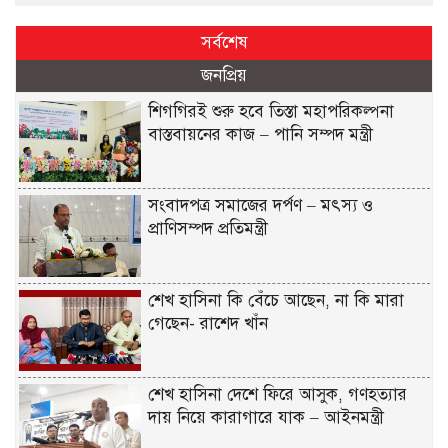
সর্বশেষ
জনপ্রিয়
শিগগিরই শুরু হবে তিস্তা মহাপরিকল্পনা
বাস্তবায়নের কাজ – পানি সম্পদ মন্ত্রী
সংবাদপত্র সমাজের দর্পণ – মৎস্য ও
প্রাণিসম্পদ প্রতিমন্ত্রী
শেখ হাসিনা কি বেঁচে আছেন, না কি মারা
গেছেন- রাশেদ খাঁন
শেখ হাসিনা দেশে ফিরে আসুক, গণহত্যার
দায় নিয়ে কারাগারে যাক – আইনমন্ত্রী