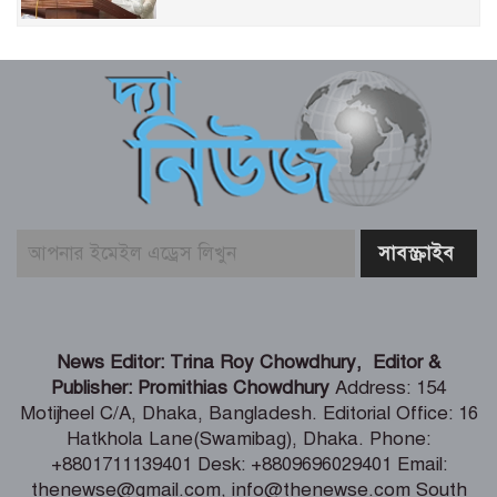
বিএনপির উদ্যোগে সবুজ বেনাপোলের
প্রত্যয়ে পঞ্চম দিনের বৃক্ষরোপণ
কক্সবাজারের সমুদ্রসম্পদ, ব্লু ইকোনমি
সম্ভাবনাকে কাজে লাগাতে সরকার বিভিন্ন
পরিকল্পনা নিয়েছে – স্বরাষ্ট্রমন্ত্রী
জামায়াত-এনসিপির মব সৃষ্টির সুযোগ নিতে
পারে আওয়ামী লীগ – রাশেদ খাঁন
দেশের পর্যটনকে খাতকে জনপ্রিয় করতে কাজ
News Editor: Trina Roy Chowdhury, Editor &
করেছে সরকার – পর্যটনমন্ত্রী
Publisher: Promithias Chowdhury
Address: 154
Motijheel C/A, Dhaka, Bangladesh. Editorial Office: 16
Hatkhola Lane(Swamibag), Dhaka. Phone:
স্বস্তির বার্তা পেলেন থালাপতি বিজয়, মামলা
+8801711139401 Desk: +8809696029401 Email:
প্রত্যাহার স্ত্রীর
thenewse@gmail.com, info@thenewse.com South