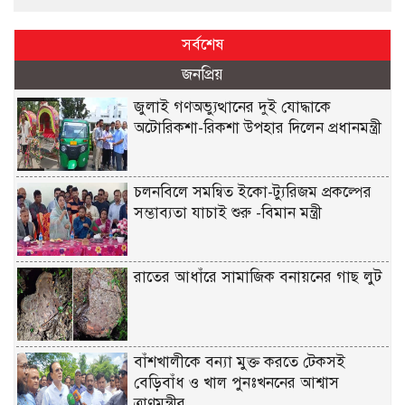
সর্বশেষ
জনপ্রিয়
জুলাই গণঅভ্যুত্থানের দুই যোদ্ধাকে
অটোরিকশা-রিকশা উপহার দিলেন প্রধানমন্ত্রী
চলনবিলে সমন্বিত ইকো-ট্যুরিজম প্রকল্পের
সম্ভাব্যতা যাচাই শুরু -বিমান মন্ত্রী
রাতের আধাঁরে সামাজিক বনায়নের গাছ লুট
বাঁশখালীকে বন্যা মুক্ত করতে টেকসই
বেড়িবাঁধ ও খাল পুনঃখননের আশ্বাস
ত্রাণমন্ত্রীর