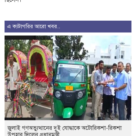
এ ক্যটাগরির আরো খবর..
জুলাই গণঅভ্যুত্থানের দুই যোদ্ধাকে অটোরিকশা-রিকশা
উপহার দিলেন প্রধানমন্ত্রী